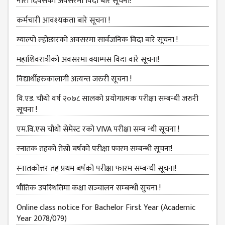
BBS SECOND YEAR
नारी दिवसको अवसरमा विदा बारे सूचना!
BBS THIRD YEAR
कर्मचारी आवश्‍यकता बारे सूचना !
BBS FOURTH YEAR
ग्‍याल्‍पो ल्‍होछारको अवसरमा सार्वजनिक विदा बारे सूचना !
HUMANITIES (BA)
महाशिवरात्रीको अवसरमा क्याम्पस विदा वारे सूचना!
BA FIRST YEAR
विद्यार्थीहरुकालागी अत्यन्त जरुरी सूचना !
BA SECOND YEAR
वि.एड. चौथो वर्ष २०७८ सालको प्रयोगात्मक परीक्षा सम्बन्धी जरुरी
सूचना !
BA THIRD YEAR
एम.वि.एस चौथो सेमेस्ट रको VIVA परीक्षा सम्ब न्धी सूचना !
BA FOURTH YEAR
स्नातक तहको तेस्रो बर्षको परीक्षा फारम सम्बन्‍धी सूचना!
EDUCATION(B.ED)
स्‍नातकोत्तर तह प्रथम बर्षको परीक्षा फारम सम्बन्‍धी सूचना!
B.ED FIRST YEAR
भौतिक उपस्‍थितिमा कक्षा सञ्‍चालन सम्‍बन्‍धी सुचना !
B.ED SECOND YEAR
Online class notice for Bachelor First Year (Academic
B.ED THIRD YEAR
Year 2078/079)