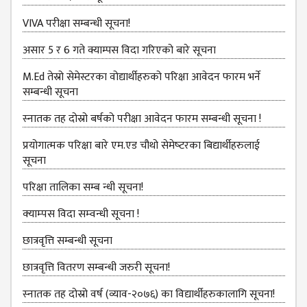
KMC
PROGRAMS
VIVA परीक्षा सम्बन्‍धी सूचना!
& POLICIES
असार 5 र 6 गते क्याम्पस विदा गरिएको बारे सूचना
FEE
STRUCTURE
M.Ed तेस्रो सेमेस्टरका वोद्यार्थीहरुको परिक्षा आवेदन फारम भर्ने
सम्बन्धी सूचना
METHODS &
TECHNIQUES
स्‍नातक तह दोस्रो बर्षको परीक्षा आवेदन फारम सम्बन्धी सूचना !
RULES &
प्रयोगात्मक परिक्षा बारे एम.एड चौथो सेमेष्‍टरका बिद्यार्थीहरुलाई
REGULATION
सूचना
KMC INTAKE
परिक्षा तालिका सम्ब न्धी सूचना!
CAPACITY
क्‍याम्‍पस विदा सम्‍वन्‍धी सूचना !
RESULT
छात्रवृत्ति सम्बन्धी सूचना
REPORTS &
PUBLICATION
छात्रवृत्ति वितरण सम्बन्धी जरुरी सूचना!
AUDIT
स्‍नातक तह दोस्रो वर्ष (व्याव-२०७६) का विद्यार्थीहरुकालागि सूचना!
REPORT