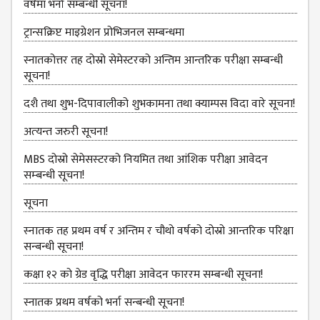
वर्षमा भर्ना सम्बन्धी सूचना!
DEPARTMENT
ट्रान्सक्रिप्ट माइग्रेशन प्रोभिजनल सम्बन्धमा
ENGLISH
DEPARTMENT
स्नातकोत्तर तह दोस्रो सेमेस्टरको अन्तिम आन्तरिक परीक्षा सम्बन्धी
सूचना!
HUMANITIES &
SOCIAL
दशै तथा शुभ-दिपावालीको शुभकामना तथा क्याम्पस विदा वारे सूचना!
SCIENCE
DEPARTMENT
अत्‍यन्‍त जरुरी सूचना!
EDUCATION
MBS दोस्रो सेमेसस्‍टरको नियमित तथा आंशिक परीक्षा आवेदन
DEPARTMENT
सम्‍बन्धी सूचना!
MANAGEMENT
सूचना
DEPARTMENT
स्‍नातक तह प्रथम वर्ष र अन्तिम र चौथो वर्षको दोस्रो आन्‍तरिक परिक्षा
FACULTY
सन्बन्धी सूचना!
MEMBERS
कक्षा १२ को ग्रेड वृद्धि परीक्षा आवेदन फाररम सम्बन्धी सूचना!
TEACHING
STAFFS
स्नातक प्रथम वर्षको भर्ना सन्बन्धी सूचना!