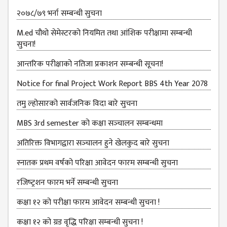
B.ED FOURTH YEAR
२०७८/७९ भर्ना सम्बन्धी सुचना
ONE YEAR B.ED
M.ed चौथो सेमेस्टरको नियमित तथा आंशिक परीक्षामा सम्बन्धी
EDUCATION(M.ED)
सुचना!
M.ED FIRST
आन्‍तरिक परीक्षाको नतिजा प्रकाशन सम्‍बन्धी सूचना!
SEMESTERS
Notice for final Project Work Report BBS 4th Year 2078
M.ED SECOND
SEMESTERS
तमु ल्होसारको सार्वजनिक विदा बारे सुचना
M.ED THIRD
MBS 3rd semester को कक्षा सञ्‍चालन सम्बन्धमा
SEMESTERS
अतिरिक्त विभागद्वारा सञ्‍चालन हुने खेलकुद बारे सुचना
M.ED FOURTH
स्नातक प्रथम वर्षको परिक्षा आवेदन फारम सम्बन्धी सुचना
SEMESTERS
रजिष्‍ट्रशन फारम भर्ने सम्बन्धी सुचना
MANAGEMENT
(MBS)
कक्षा १२ को परीक्षा फारम आवेदन सम्बन्धी सुचना !
MBS FIRST
कक्षा १२ को ग्रड वृद्धि परिक्षा सम्बन्धी सुचना !
SEMESTERS