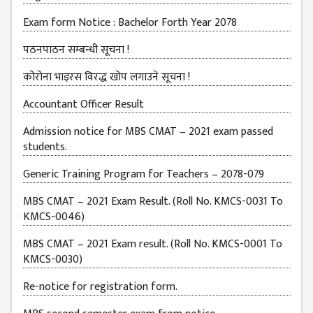
EXAMINATION
FORMS
Exam form Notice : Bachelor Forth Year 2078
QUESTIONNAIRE
पठनपाठन सम्बन्धी सूचना !
SCHOLARSHIP
कोरोना भाइरस विरद्ध खोप लगाउने सूचना !
GUIDELINES
Accountant Officer Result
OTHERS FORM
DETAILS
Admission notice for MBS CMAT – 2021 exam passed
students.
KMC OFFICIAL
REPORTS
Generic Training Program for Teachers – 2078-079
ENROLLMENT
MBS CMAT – 2021 Exam Result. (Roll No. KMCS-0031 To
TREND
KMCS-0046)
ANALYSES
MBS CMAT – 2021 Exam result. (Roll No. KMCS-0001 To
KMC
KMCS-0030)
GRADUATED
Re-notice for registration form.
STUDENT
ENROLLMENT