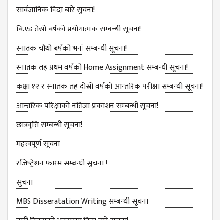
सार्वजानिक विदा बारे सुचना!
ANNUAL
REPORT
बि.एड तेस्रो बर्षको प्रयोगात्मक सम्बन्धी सूचना!
TRACER
स्नातक चौथो बर्षको भर्ना सम्बन्धी सूचना!
STUDY
स्‍नातक तह प्रथम वर्षको Home Assignment सम्बन्धी सूचना!
REPORT
JOURNAL &
कक्षा १२ र स्‍नातक तह दोस्रो वर्षको आन्‍तरिक परीक्षा सम्बन्‍धी सूचना!
BULLETIN
आन्‍तरिक परिक्षाको नतिजा प्रकाशन सम्‍बन्‍धी सूचना!
BROCHURE
छात्रवृत्ति सम्बन्‍धी सूचना!
PROSPECTUS
महत्त्वपूर्ण सूचना
CURRICULUM &
रजिष्‍ट्रेशन फारम सम्बन्धी सुचना !
SYLLABUS
सुचना
MANAGEMENT(BBS)
BBS FIRST YEAR
MBS Disseratation Writing सम्बन्‍धी सूचना