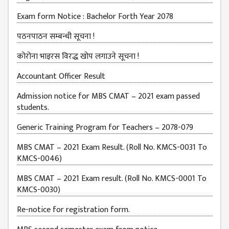
EXAMINATION
FORMS
Exam form Notice : Bachelor Forth Year 2078
QUESTIONNAIRE
पठनपाठन सम्बन्धी सूचना !
SCHOLARSHIP
कोरोना भाइरस विरद्ध खोप लगाउने सूचना !
GUIDELINES
Accountant Officer Result
OTHERS FORM
DETAILS
Admission notice for MBS CMAT – 2021 exam passed
students.
KMC OFFICIAL
REPORTS
Generic Training Program for Teachers – 2078-079
ENROLLMENT
MBS CMAT – 2021 Exam Result. (Roll No. KMCS-0031 To
TREND
KMCS-0046)
ANALYSES
MBS CMAT – 2021 Exam result. (Roll No. KMCS-0001 To
KMC
KMCS-0030)
GRADUATED
Re-notice for registration form.
STUDENT
ENROLLMENT