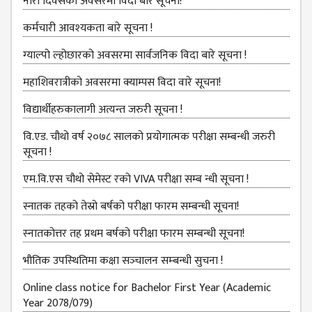
BBS SECOND YEAR
नारी दिवसको अवसरमा विदा बारे सूचना!
BBS THIRD YEAR
कर्मचारी आवश्‍यकता बारे सूचना !
BBS FOURTH YEAR
ग्‍याल्‍पो ल्‍होछारको अवसरमा सार्वजनिक विदा बारे सूचना !
HUMANITIES (BA)
महाशिवरात्रीको अवसरमा क्याम्पस विदा वारे सूचना!
BA FIRST YEAR
विद्यार्थीहरुकालागी अत्यन्त जरुरी सूचना !
BA SECOND YEAR
वि.एड. चौथो वर्ष २०७८ सालको प्रयोगात्मक परीक्षा सम्बन्धी जरुरी
सूचना !
BA THIRD YEAR
एम.वि.एस चौथो सेमेस्ट रको VIVA परीक्षा सम्ब न्धी सूचना !
BA FOURTH YEAR
स्नातक तहको तेस्रो बर्षको परीक्षा फारम सम्बन्‍धी सूचना!
EDUCATION(B.ED)
स्‍नातकोत्तर तह प्रथम बर्षको परीक्षा फारम सम्बन्‍धी सूचना!
B.ED FIRST YEAR
भौतिक उपस्‍थितिमा कक्षा सञ्‍चालन सम्‍बन्‍धी सुचना !
B.ED SECOND YEAR
Online class notice for Bachelor First Year (Academic
B.ED THIRD YEAR
Year 2078/079)