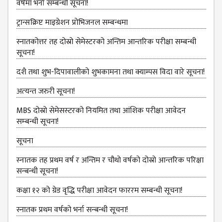
वर्षमा भर्ना सम्बन्धी सूचना!
DEPARTMENT
ट्रान्सक्रिप्ट माइग्रेशन प्रोभिजनल सम्बन्धमा
ENGLISH
DEPARTMENT
स्नातकोत्तर तह दोस्रो सेमेस्टरको अन्तिम आन्तरिक परीक्षा सम्बन्धी
सूचना!
HUMANITIES &
SOCIAL
दशै तथा शुभ-दिपावालीको शुभकामना तथा क्याम्पस विदा वारे सूचना!
SCIENCE
DEPARTMENT
अत्‍यन्‍त जरुरी सूचना!
EDUCATION
MBS दोस्रो सेमेसस्‍टरको नियमित तथा आंशिक परीक्षा आवेदन
DEPARTMENT
सम्‍बन्धी सूचना!
MANAGEMENT
सूचना
DEPARTMENT
स्‍नातक तह प्रथम वर्ष र अन्तिम र चौथो वर्षको दोस्रो आन्‍तरिक परिक्षा
FACULTY
सन्बन्धी सूचना!
MEMBERS
कक्षा १२ को ग्रेड वृद्धि परीक्षा आवेदन फाररम सम्बन्धी सूचना!
TEACHING
STAFFS
स्नातक प्रथम वर्षको भर्ना सन्बन्धी सूचना!