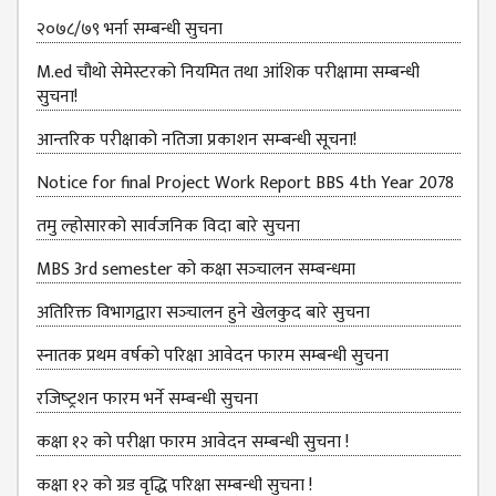
B.ED FOURTH YEAR
२०७८/७९ भर्ना सम्बन्धी सुचना
ONE YEAR B.ED
M.ed चौथो सेमेस्टरको नियमित तथा आंशिक परीक्षामा सम्बन्धी
EDUCATION(M.ED)
सुचना!
M.ED FIRST
आन्‍तरिक परीक्षाको नतिजा प्रकाशन सम्‍बन्धी सूचना!
SEMESTERS
Notice for final Project Work Report BBS 4th Year 2078
M.ED SECOND
SEMESTERS
तमु ल्होसारको सार्वजनिक विदा बारे सुचना
M.ED THIRD
MBS 3rd semester को कक्षा सञ्‍चालन सम्बन्धमा
SEMESTERS
अतिरिक्त विभागद्वारा सञ्‍चालन हुने खेलकुद बारे सुचना
M.ED FOURTH
स्नातक प्रथम वर्षको परिक्षा आवेदन फारम सम्बन्धी सुचना
SEMESTERS
रजिष्‍ट्रशन फारम भर्ने सम्बन्धी सुचना
MANAGEMENT
(MBS)
कक्षा १२ को परीक्षा फारम आवेदन सम्बन्धी सुचना !
MBS FIRST
कक्षा १२ को ग्रड वृद्धि परिक्षा सम्बन्धी सुचना !
SEMESTERS