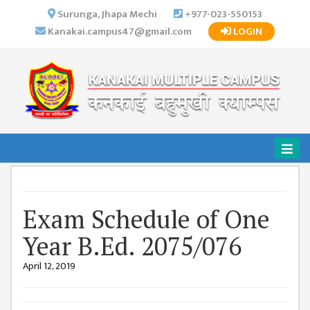
×
Surunga, Jhapa Mechi
+977-023-550153
Kanakai.campus47@gmail.com
LOGIN
HOME
ABOUT US
INSTITUTIONAL
OVERVIEW
VISION MISSION
OBJECTIVES
MAJOR
STRATEGIES
Exam Schedule of One
ORGANIZATIONAL
Year B.Ed. 2075/076
STRUCTURE
April 12, 2019
ACTIVITIES &
ACHIEVEMENTS