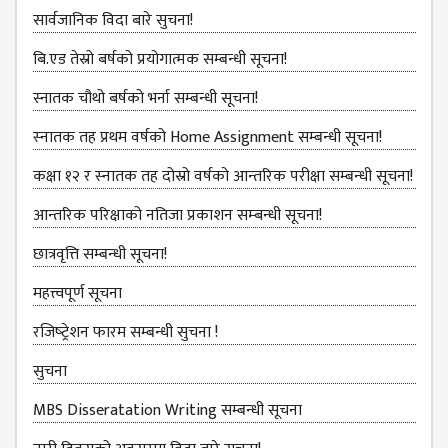
सार्वजानिक विदा बारे सुचना!
ANNUAL
REPORT
बि.एड तेस्रो बर्षको प्रयोगात्मक सम्बन्धी सूचना!
TRACER
स्नातक चौथो बर्षको भर्ना सम्बन्धी सूचना!
STUDY
स्‍नातक तह प्रथम वर्षको Home Assignment सम्बन्धी सूचना!
REPORT
JOURNAL &
कक्षा १२ र स्‍नातक तह दोस्रो वर्षको आन्‍तरिक परीक्षा सम्बन्‍धी सूचना!
BULLETIN
आन्‍तरिक परिक्षाको नतिजा प्रकाशन सम्‍बन्‍धी सूचना!
BROCHURE
छात्रवृत्ति सम्बन्‍धी सूचना!
PROSPECTUS
महत्त्वपूर्ण सूचना
CURRICULUM &
रजिष्‍ट्रेशन फारम सम्बन्धी सुचना !
SYLLABUS
सुचना
MANAGEMENT(BBS)
BBS FIRST YEAR
MBS Disseratation Writing सम्बन्‍धी सूचना