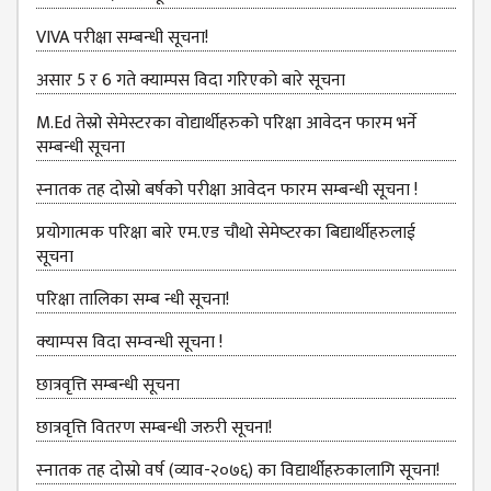
KMC
PROGRAMS
VIVA परीक्षा सम्बन्‍धी सूचना!
& POLICIES
असार 5 र 6 गते क्याम्पस विदा गरिएको बारे सूचना
FEE
STRUCTURE
M.Ed तेस्रो सेमेस्टरका वोद्यार्थीहरुको परिक्षा आवेदन फारम भर्ने
सम्बन्धी सूचना
METHODS &
TECHNIQUES
स्‍नातक तह दोस्रो बर्षको परीक्षा आवेदन फारम सम्बन्धी सूचना !
RULES &
प्रयोगात्मक परिक्षा बारे एम.एड चौथो सेमेष्‍टरका बिद्यार्थीहरुलाई
REGULATION
सूचना
KMC INTAKE
परिक्षा तालिका सम्ब न्धी सूचना!
CAPACITY
क्‍याम्‍पस विदा सम्‍वन्‍धी सूचना !
RESULT
छात्रवृत्ति सम्बन्धी सूचना
REPORTS &
PUBLICATION
छात्रवृत्ति वितरण सम्बन्धी जरुरी सूचना!
AUDIT
स्‍नातक तह दोस्रो वर्ष (व्याव-२०७६) का विद्यार्थीहरुकालागि सूचना!
REPORT