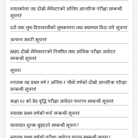
NON
TEACHING
स्नातकोत्तर तह दोस्रो सेमेस्टरको अन्तिम आन्तरिक परीक्षा सम्बन्धी
STAFFS
सूचना!
COURSES
दशै तथा शुभ-दिपावालीको शुभकामना तथा क्याम्पस विदा वारे सूचना!
BACHELOR
अत्‍यन्‍त जरुरी सूचना!
MANAGEMENT(BBS)
MBS दोस्रो सेमेसस्‍टरको नियमित तथा आंशिक परीक्षा आवेदन
सम्‍बन्धी सूचना!
EDUCATION(B.ED)
सूचना
HUMANITIES (BA)
स्‍नातक तह प्रथम वर्ष र अन्तिम र चौथो वर्षको दोस्रो आन्‍तरिक परिक्षा
MASTER
सन्बन्धी सूचना!
EDUCATION(M.ED)
कक्षा १२ को ग्रेड वृद्धि परीक्षा आवेदन फाररम सम्बन्धी सूचना!
MANAGEMENT
स्नातक प्रथम वर्षको भर्ना सन्बन्धी सूचना!
(MBS)
यातायात शुल्‍क बुझाउने सम्बन्धी सूचना !
ACADEMIC
स्नातक प्रथम वर्षको परीक्षा आवेदन फारम सम्बन्धी सूचना !