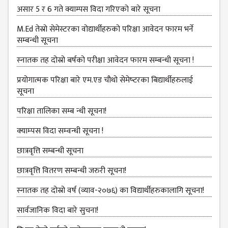
असार 5 र 6 गते क्याम्पस विदा गरिएको बारे सूचना
ANNUAL
REPORT
M.Ed तेस्रो सेमेस्टरका वोद्यार्थीहरुको परिक्षा आवेदन फारम भर्ने
सम्बन्धी सूचना
TRACER
STUDY
स्‍नातक तह दोस्रो बर्षको परीक्षा आवेदन फारम सम्बन्धी सूचना !
REPORT
प्रयोगात्मक परिक्षा बारे एम.एड चौथो सेमेष्‍टरका बिद्यार्थीहरुलाई
JOURNAL &
सूचना
BULLETIN
परिक्षा तालिका सम्ब न्धी सूचना!
BROCHURE
क्‍याम्‍पस विदा सम्‍वन्‍धी सूचना !
PROSPECTUS
छात्रवृत्ति सम्बन्धी सूचना
CURRICULUM &
SYLLABUS
छात्रवृत्ति वितरण सम्बन्धी जरुरी सूचना!
MANAGEMENT(BBS)
स्‍नातक तह दोस्रो वर्ष (व्याव-२०७६) का विद्यार्थीहरुकालागि सूचना!
BBS FIRST YEAR
सार्वजानिक विदा बारे सुचना!