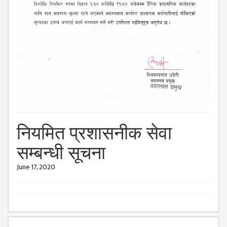
ISSUES &
CHALLENGES
KMC SOCIAL
PROGRESS
STRATEGIC PLAN
STATUTE
VALUABLE
SUPPORTER
नियमित प्रशासनीक सेवा
INSTITUTIONAL
सम्बन्धी सूचना
INDIVIDUAL
June 17, 2020
OUR TEAM
CAMPUS
WINGS
CAMPUS