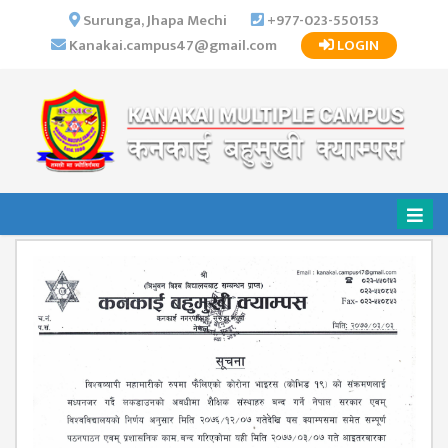
×
Surunga, Jhapa Mechi
+977-023-550153
Kanakai.campus47@gmail.com
LOGIN
HOME
ABOUT US
INSTITUTIONAL
OVERVIEW
VISION MISSION
OBJECTIVES
MAJOR
STRATEGIES
ORGANIZATIONAL
STRUCTURE
ACTIVITIES &
ACHIEVEMENTS