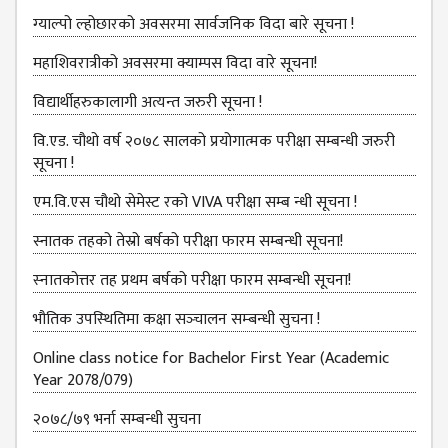
B.ED FOURTH YEAR
ग्‍याल्‍पो ल्‍होछारको अवसरमा सार्वजनिक विदा बारे सूचना !
ONE YEAR B.ED
महाशिवरात्रीको अवसरमा क्याम्पस विदा वारे सूचना!
EDUCATION(M.ED)
विद्यार्थीहरुकालागी अत्यन्त जरुरी सूचना !
M.ED FIRST
वि.एड. चौथो वर्ष २०७८ सालको प्रयोगात्मक परीक्षा सम्बन्धी जरुरी
SEMESTERS
सूचना !
M.ED SECOND
एम.वि.एस चौथो सेमेस्ट रको VIVA परीक्षा सम्ब न्धी सूचना !
SEMESTERS
स्नातक तहको तेस्रो बर्षको परीक्षा फारम सम्बन्‍धी सूचना!
M.ED THIRD
SEMESTERS
स्‍नातकोत्तर तह प्रथम बर्षको परीक्षा फारम सम्बन्‍धी सूचना!
M.ED FOURTH
भौतिक उपस्‍थितिमा कक्षा सञ्‍चालन सम्‍बन्‍धी सुचना !
SEMESTERS
Online class notice for Bachelor First Year (Academic
MANAGEMENT
Year 2078/079)
(MBS)
२०७८/७९ भर्ना सम्बन्धी सुचना
MBS FIRST
SEMESTERS