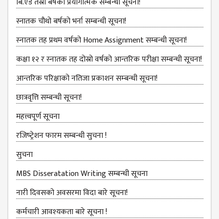
BBS SECOND YEAR
बि.एड तेस्रो बर्षको प्रयोगात्मक सम्बन्धी सूचना!
BBS THIRD YEAR
स्नातक चौथो बर्षको भर्ना सम्बन्धी सूचना!
BBS FOURTH YEAR
स्‍नातक तह प्रथम वर्षको Home Assignment सम्बन्धी सूचना!
HUMANITIES (BA)
कक्षा १२ र स्‍नातक तह दोस्रो वर्षको आन्‍तरिक परीक्षा सम्बन्‍धी सूचना!
BA FIRST YEAR
आन्‍तरिक परिक्षाको नतिजा प्रकाशन सम्‍बन्‍धी सूचना!
BA SECOND YEAR
छात्रवृत्ति सम्बन्‍धी सूचना!
BA THIRD YEAR
महत्त्वपूर्ण सूचना
BA FOURTH YEAR
रजिष्‍ट्रेशन फारम सम्बन्धी सुचना !
EDUCATION(B.ED)
सुचना
B.ED FIRST YEAR
MBS Disseratation Writing सम्बन्‍धी सूचना
B.ED SECOND YEAR
नारी दिवसको अवसरमा विदा बारे सूचना!
B.ED THIRD YEAR
कर्मचारी आवश्‍यकता बारे सूचना !