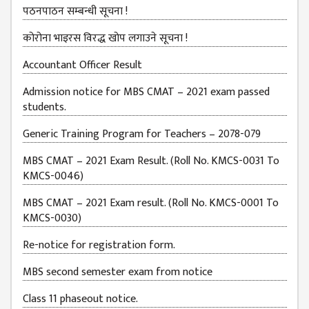
पठनपाठन सम्बन्धी सूचना !
BUDGETS
कोरोना भाइरस विरद्ध खोप लगाउने सूचना !
EMIS 2082-83
DOCUMENTS
Accountant Officer Result
NEWS &
Admission notice for MBS CMAT – 2021 exam passed
EVENT
students.
KMC
Generic Training Program for Teachers – 2078-079
EVENT
MBS CMAT – 2021 Exam Result. (Roll No. KMCS-0031 To
CALENDAR
KMCS-0046)
KMC
ACADEMIC
MBS CMAT – 2021 Exam result. (Roll No. KMCS-0001 To
CALENDAR
KMCS-0030)
CAREERS
Re-notice for registration form.
COUNSELING
MBS second semester exam from notice
INTERNSHIP
Class 11 phaseout notice.