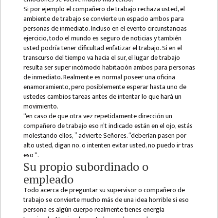
DEPARTMENT
Si por ejemplo el compañero de trabajo rechaza usted, el
ambiente de trabajo se convierte un espacio ambos para
ENGLISH
personas de inmediato. Incluso en el evento circunstancias
DEPARTMENT
ejercicio, todo el mundo es seguro de noticias y también
usted podría tener dificultad enfatizar el trabajo. Si en el
HUMANITIES &
transcurso del tiempo va hacia el sur, el lugar de trabajo
SOCIAL
resulta ser super incómodo habitación ambos para personas
SCIENCE
de inmediato. Realmente es normal poseer una oficina
DEPARTMENT
enamoramiento, pero posiblemente esperar hasta uno de
ustedes cambios tareas antes de intentar lo que hará un
EDUCATION
movimiento.
DEPARTMENT
“en caso de que otra vez repetidamente dirección un
compañero de trabajo eso n’t indicado están en el ojo, estás
MANAGEMENT
molestando ellos, ” advierte Señores. “deberían pasen por
DEPARTMENT
alto usted, digan no, o intenten evitar usted, no puedo ir tras
eso “.
FACULTY
Su propio subordinado o
MEMBERS
empleado
TEACHING
Todo acerca de preguntar su supervisor o compañero de
trabajo se convierte mucho más de una idea horrible si eso
STAFFS
persona es algún cuerpo realmente tienes energía