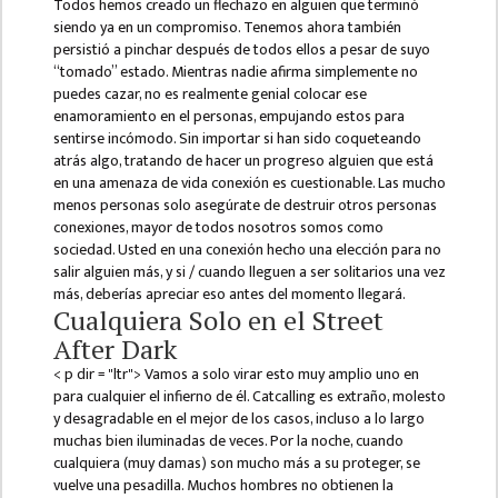
Todos hemos creado un flechazo en alguien que terminó
B.ED FOURTH YEAR
siendo ya en un compromiso. Tenemos ahora también
ONE YEAR B.ED
persistió a pinchar después de todos ellos a pesar de suyo
“tomado” estado. Mientras nadie afirma simplemente no
EDUCATION(M.ED)
puedes cazar, no es realmente genial colocar ese
enamoramiento en el personas, empujando estos para
M.ED FIRST
sentirse incómodo. Sin importar si han sido coqueteando
SEMESTERS
atrás algo, tratando de hacer un progreso alguien que está
en una amenaza de vida ​​conexión es cuestionable. Las mucho
M.ED SECOND
menos personas solo asegúrate de destruir otros personas
SEMESTERS
conexiones, mayor de todos nosotros somos como
sociedad. Usted en una conexión hecho una elección para no
M.ED THIRD
salir alguien más, y si / cuando lleguen a ser solitarios una vez
SEMESTERS
más, deberías apreciar eso antes del momento llegará.
Cualquiera Solo en el Street
M.ED FOURTH
After Dark
SEMESTERS
< p dir = "ltr"> Vamos a solo virar esto muy amplio uno en
para cualquier el infierno de él. Catcalling es extraño, molesto
MANAGEMENT
y desagradable en el mejor de los casos, incluso a lo largo
(MBS)
muchas bien iluminadas de veces. Por la noche, cuando
cualquiera (muy damas) son mucho más a su proteger, se
MBS FIRST
vuelve una pesadilla. Muchos hombres no obtienen la
SEMESTERS