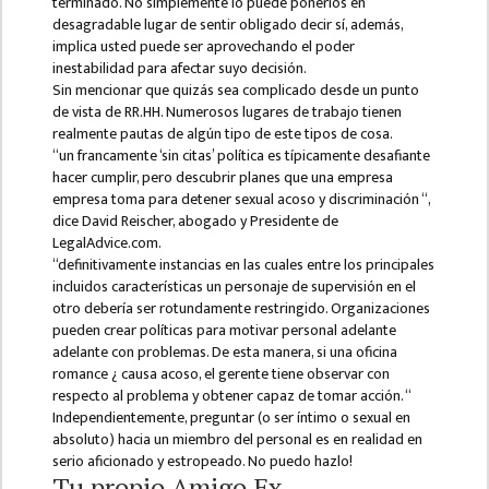
NON
terminado. No simplemente lo puede ponerlos en
desagradable lugar de sentir obligado decir sí, además,
TEACHING
implica usted puede ser aprovechando el poder
STAFFS
inestabilidad para afectar suyo decisión.
Sin mencionar que quizás sea complicado desde un punto
COURSES
de vista de RR.HH. Numerosos lugares de trabajo tienen
BACHELOR
realmente pautas de algún tipo de este tipos de cosa.
“un francamente ‘sin citas’ política es típicamente desafiante
MANAGEMENT(BBS)
hacer cumplir, pero descubrir planes que una empresa
empresa toma para detener ​​sexual acoso y discriminación “,
EDUCATION(B.ED)
dice David Reischer, abogado y Presidente de
LegalAdvice.com.
HUMANITIES (BA)
“definitivamente instancias en las cuales entre los principales
incluidos características un personaje de supervisión en el
MASTER
otro debería ser rotundamente restringido. Organizaciones
pueden crear políticas para motivar personal adelante
EDUCATION(M.ED)
adelante con problemas. De esta manera, si una oficina
romance ¿ causa acoso, el gerente tiene observar con
MANAGEMENT
respecto al problema y obtener capaz de tomar acción. “
(MBS)
Independientemente, preguntar (o ser íntimo o sexual en
absoluto) hacia un miembro del personal es en realidad en
ACADEMIC
serio aficionado y estropeado. No puedo hazlo!
Tu propio Amigo Ex