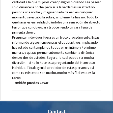
cantidad a la que mujeres creer peligroso cuando sea pasear
solo durante la noche, pero si la la verdad es un atractivo
MBS SECOND
persona una noche y imaginar nada de eso en cualquier
SEMESTERS
momento se escabulla sobre, simplemente haz no. Todo lo
que hacer es en realidad dándoles una sensación de abyecto
MBS THIRD
terror que concluye para ti obteniendo un cara llena de
SEMESTERS
pimienta chorro.
Preguntar individuos fuera es un truco procedimiento. Estás
MBS FOURTH
informando alguien encuentras ellos atractivos, implicando
SEMESTERS
has estado contemplando todos en un íntimo y / o íntimo
manera, y quizás permanentemente cambiar la dinámica
DOWNLOAD
dentro dos de ustedes. Seguro, lo cual puede ser mucha
diversión – si no lo hace está preguntando del incorrecto
PROJECTED FOR
individuo. Tócala genial alrededor de estas personas así
STUDENTS
como tu existencia son mucho, mucho más fácil esta es la
razón.
CLASS ROUTINE
También puedes Cavar:
EXAM ROUTINE
ADMISSION
FORMS
Contact