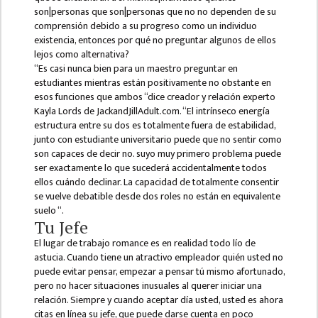
COMMITTEE
son|personas que son|personas que no no dependen de su
(IQAC)
comprensión debido a su progreso como un individuo
existencia, entonces por qué no preguntar algunos de ellos
SCHOLARSHIP
lejos como alternativa?
& STUDENTS
“Es casi nunca bien para un maestro preguntar en
ASSISTANCE
estudiantes mientras están positivamente no obstante en
COMMITTEE
esos funciones que ambos “dice creador y relación experto
Kayla Lords de JackandJillAdult.com. “El intrínseco energía
EMIS UNIT
estructura entre su dos es totalmente fuera de estabilidad,
junto con estudiante universitario puede que no sentir como
RESEARCH
son capaces de decir no. suyo muy primero problema puede
MANAGEMENT
ser exactamente lo que sucederá accidentalmente todos
CELL
ellos cuándo declinar. La capacidad de totalmente consentir
se vuelve debatible desde dos roles no están en equivalente
EDUCATIONAL
suelo “.
CONSULTANT
Tu Jefe
El lugar de trabajo romance es en realidad todo lío de
OTHER
astucia. Cuando tiene un atractivo empleador quién usted no
COMMITTEE &
puede evitar pensar, empezar a pensar tú mismo afortunado,
CELL
pero no hacer situaciones inusuales al querer iniciar una
relación. Siempre y cuando aceptar día usted, usted es ahora
EXAMINATION
citas en línea su jefe, que puede darse cuenta en poco