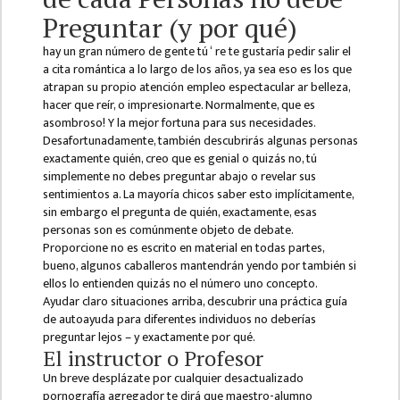
ISSUES &
Preguntar (y por qué)
CHALLENGES
hay un gran número de gente tú ‘ re te gustaría pedir salir el
KMC SOCIAL
a cita romántica a lo largo de los años, ya sea eso es los que
PROGRESS
atrapan su propio atención empleo espectacular ar belleza,
hacer que reír, o impresionarte. Normalmente, que es
STRATEGIC PLAN
asombroso! Y la mejor fortuna para sus necesidades.
Desafortunadamente, también descubrirás algunas personas
STATUTE
exactamente quién, creo que es genial o quizás no, tú
simplemente no debes preguntar abajo o revelar sus
VALUABLE
sentimientos a. La mayoría chicos saber esto implícitamente,
SUPPORTER
sin embargo el pregunta de quién, exactamente, esas
personas son es comúnmente objeto de debate.
INSTITUTIONAL
Proporcione no es escrito en material en todas partes,
bueno, algunos caballeros mantendrán yendo por también si
INDIVIDUAL
ellos lo entienden quizás no el número uno concepto.
OUR TEAM
Ayudar claro situaciones arriba, descubrir una práctica guía
de autoayuda para diferentes individuos no deberías
CAMPUS
preguntar lejos – y exactamente por qué.
WINGS
El instructor o Profesor
Un breve desplázate por cualquier desactualizado
CAMPUS
pornografía agregador te dirá que maestro-alumno