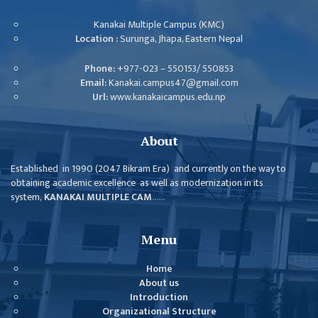
EXAMINATION
FORMS
Kanakai Multiple Campus (KMC)
Location :
Surunga, Jhapa, Eastern Nepal
QUESTIONNAIRE
SCHOLARSHIP
Phone:
+977-023 – 550153/ 550853
Email:
Kanakai.campus47@gmail.com
GUIDELINES
Url:
www.kanakaicampus.edu.np
OTHERS FORM
DETAILS
About
KMC OFFICIAL
Established in 1990 (2047 Bikram Era) and currently on the way to
REPORTS
obtaining academic excellence as well as modernization in its
ENROLLMENT
system,
KANAKAI MULTIPLE CAM
......
TREND
ANALYSES
Menu
KMC
Home
GRADUATED
About us
STUDENT
Introduction
Organizational Structure
ENROLLMENT