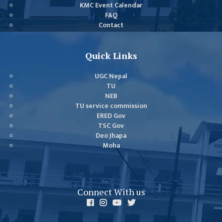
KMC Event Calendar
BUDGETS
FAQ
Contact
EMIS 2082-83
DOCUMENTS
Quick Links
NEWS &
EVENT
UGC Nepal
TU
KMC
NEB
EVENT
TU service commission
CALENDAR
ERED Gov
TSC Gov
KMC
Deo Jhapa
ACADEMIC
Moha
CALENDAR
CAREERS
Connect With us
COUNSELING
INTERNSHIP