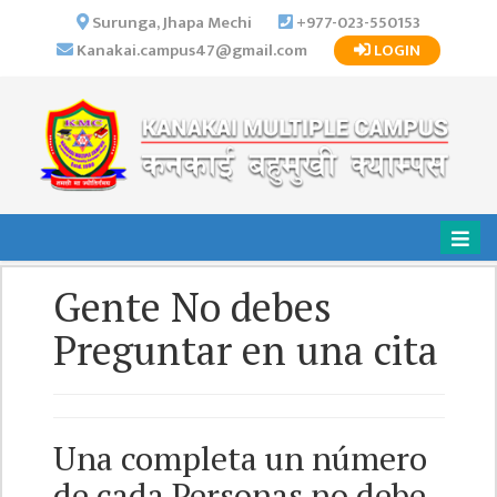
×
Surunga, Jhapa Mechi
+977-023-550153
Kanakai.campus47@gmail.com
LOGIN
HOME
ABOUT US
INSTITUTIONAL
OVERVIEW
VISION MISSION
OBJECTIVES
Gente No debes
MAJOR
STRATEGIES
Preguntar en una cita
ORGANIZATIONAL
STRUCTURE
ACTIVITIES &
Una completa un número
ACHIEVEMENTS
de cada Personas no debe