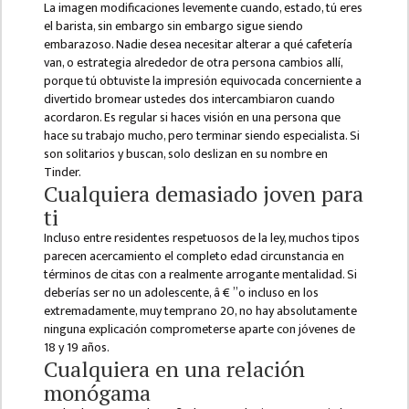
BBS SECOND YEAR
La imagen modificaciones levemente cuando, estado, tú eres
el barista, sin embargo sin embargo sigue siendo
BBS THIRD YEAR
embarazoso. Nadie desea necesitar alterar a qué cafetería
van, o estrategia alrededor de otra persona cambios allí,
BBS FOURTH YEAR
porque tú obtuviste la impresión equivocada concerniente a
divertido bromear ustedes dos intercambiaron cuando
HUMANITIES (BA)
acordaron. Es regular si haces visión en una persona que
hace su trabajo mucho, pero terminar siendo especialista. Si
BA FIRST YEAR
son solitarios y buscan, solo deslizan en su nombre en
BA SECOND YEAR
Tinder.
Cualquiera demasiado joven para
BA THIRD YEAR
ti
Incluso entre residentes respetuosos de la ley, muchos tipos
BA FOURTH YEAR
parecen acercamiento el completo edad circunstancia en
términos de citas con a realmente arrogante mentalidad. Si
EDUCATION(B.ED)
deberías ser no un adolescente, â € ”o incluso en los
B.ED FIRST YEAR
extremadamente, muy temprano 20, no hay absolutamente
ninguna explicación comprometerse aparte con jóvenes de
B.ED SECOND YEAR
18 y 19 años.
Cualquiera en una relación
B.ED THIRD YEAR
monógama