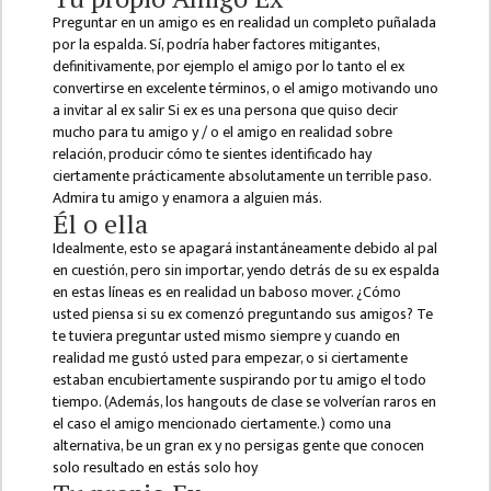
KMC
Preguntar en un amigo es en realidad un completo puñalada
PROGRAMS
por la espalda. Sí, podría haber factores mitigantes,
& POLICIES
definitivamente, por ejemplo el amigo por lo tanto el ex
convertirse en excelente términos, o el amigo motivando uno
FEE
a invitar al ex salir Si ex es una persona que quiso decir
STRUCTURE
mucho para tu amigo y / o el amigo en realidad sobre
relación, producir cómo te sientes identificado hay
METHODS &
ciertamente prácticamente absolutamente un terrible paso.
TECHNIQUES
Admira tu amigo y enamora a alguien más.
Él o ella ​​
RULES &
REGULATION
Idealmente, esto se apagará instantáneamente debido al pal
en cuestión, pero sin importar, yendo detrás de su ex ​​espalda
KMC INTAKE
en estas líneas es en realidad un baboso mover. ¿Cómo
CAPACITY
usted piensa si su ex comenzó preguntando sus amigos? Te
te tuviera preguntar usted mismo siempre y cuando en
RESULT
realidad me gustó usted para empezar, o si ciertamente
estaban encubiertamente suspirando por tu amigo el todo
REPORTS &
tiempo. (Además, los hangouts de clase se volverían raros en
PUBLICATION
el caso el amigo mencionado ciertamente.) como una
alternativa, be un gran ex y no persigas gente que conocen
AUDIT
solo resultado en estás solo hoy
REPORT