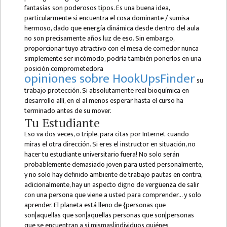
GENERAL
fantasías son poderosos tipos. Es una buena idea,
ASSEMBLY
particularmente si encuentra el cosa dominante / sumisa
hermoso, dado que energía dinámica desde dentro del aula
CAMPUS
no son precisamente años luz de eso. Sin embargo,
MANAGEMENT
proporcionar tuyo atractivo con el mesa de comedor nunca
COMMITTEE
simplemente ser incómodo, podría también ponerlos en una
posición comprometedora
opiniones sobre HookUpsFinder
ACCOUNT
su
COMMITTEE
trabajo protección. Si absolutamente real bioquímica en
desarrollo allí, en el al menos esperar hasta el curso ha
ADVISORY
terminado antes de su mover.
COMMITTEE
Tu Estudiante
Eso va dos veces, o triple, para citas por Internet cuando
COMMITTEE
miras el otra dirección. Si eres el instructor en situación, no
hacer tu estudiante universitario fuera! No solo serán
SELF-
probablemente demasiado joven para usted personalmente,
ASSESSMENT
y no solo hay definido ambiente de trabajo pautas en contra,
TEAM (SAT)
adicionalmente, hay un aspecto digno de vergüenza de salir
con una persona que viene a usted para comprender… y solo
INTERNAL
aprender. El planeta está lleno de {personas que
QUALITY
son|aquellas que son|aquellas personas que son|personas
ASSURANCE
que se encuentran a sí mismas|individuos quiénes