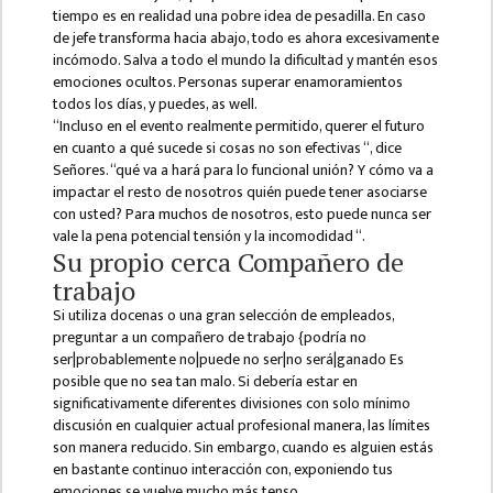
MANAGEMENT
tiempo es en realidad una pobre idea de pesadilla. En caso
COMMITTEE
de jefe transforma hacia abajo, todo es ahora excesivamente
incómodo. Salva a todo el mundo la dificultad y mantén esos
LIBRARY
emociones ocultos. Personas superar enamoramientos
MANAGEMENT
todos los días, y puedes, as well.
COMMITTEE
“Incluso en el evento realmente permitido, querer el futuro
en cuanto a qué sucede si cosas no son efectivas
“, dice
COMPUTER
Señores. “qué va a hará para lo funcional unión? Y cómo va a
MANAGEMENT
impactar el resto de nosotros quién puede tener asociarse
CELL
con usted? Para muchos de nosotros, esto puede nunca ser
vale la pena potencial tensión y la incomodidad “.
PRACTICE
Su propio cerca Compañero de
TEACHING
trabajo
MANAGEMENT
Si utiliza docenas o una gran selección de empleados,
CELL
preguntar a un compañero de trabajo {podría no
ser|probablemente no|puede no ser|no será|ganado Es
DEPARTMENT
posible que no sea tan malo. Si debería estar en
significativamente diferentes divisiones con solo mínimo
ECA
discusión en cualquier actual profesional manera, las límites
DEPARTMENT
son manera reducido. Sin embargo, cuando es alguien estás
en bastante continuo interacción con, exponiendo tus
NEPALI
emociones se vuelve mucho más tenso.