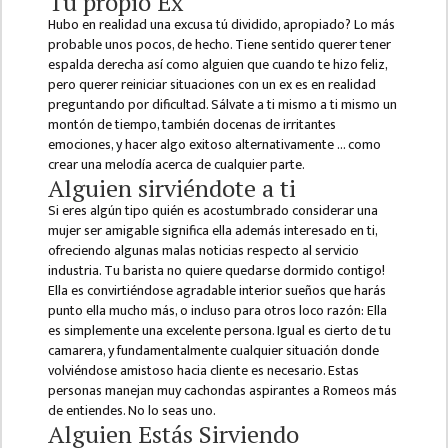
Tu propio Ex
Hubo en realidad una excusa tú dividido, apropiado? Lo más
ANNUAL
probable unos pocos, de hecho. Tiene sentido querer tener
REPORT
espalda derecha así como alguien que cuando te hizo feliz,
pero querer reiniciar situaciones con un ex es en realidad
TRACER
preguntando por dificultad. Sálvate a ti mismo a ti mismo un
STUDY
montón de tiempo, también docenas de irritantes
REPORT
emociones, y hacer algo exitoso alternativamente … como
crear una melodía acerca de cualquier parte.
JOURNAL &
Alguien sirviéndote a ti
BULLETIN
Si eres algún tipo quién es acostumbrado considerar una
mujer ser amigable significa ella además interesado en ti,
BROCHURE
ofreciendo algunas malas noticias respecto al servicio
industria. Tu barista no quiere quedarse dormido contigo!
PROSPECTUS
Ella es convirtiéndose agradable interior sueños que harás
CURRICULUM &
punto ella mucho más, o incluso para otros loco razón: Ella
es simplemente una excelente persona. Igual es cierto de tu
SYLLABUS
camarera, y fundamentalmente cualquier situación donde
MANAGEMENT(BBS)
volviéndose amistoso hacia cliente es necesario. Estas
personas manejan muy cachondas aspirantes a Romeos más
BBS FIRST YEAR
de entiendes. No lo seas uno.
Alguien Estás Sirviendo