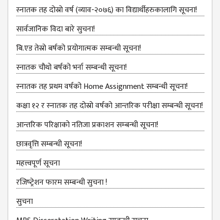
BBS SECOND YEAR
स्‍नातक तह दोस्रो वर्ष (व्याव-२०७६) का विद्यार्थीहरुकालागि सूचना!
BBS THIRD YEAR
सार्वजानिक विदा बारे सुचना!
BBS FOURTH YEAR
बि.एड तेस्रो बर्षको प्रयोगात्मक सम्बन्धी सूचना!
HUMANITIES (BA)
स्नातक चौथो बर्षको भर्ना सम्बन्धी सूचना!
BA FIRST YEAR
स्‍नातक तह प्रथम वर्षको Home Assignment सम्बन्धी सूचना!
BA SECOND YEAR
कक्षा १२ र स्‍नातक तह दोस्रो वर्षको आन्‍तरिक परीक्षा सम्बन्‍धी सूचना!
BA THIRD YEAR
आन्‍तरिक परिक्षाको नतिजा प्रकाशन सम्‍बन्‍धी सूचना!
BA FOURTH YEAR
छात्रवृत्ति सम्बन्‍धी सूचना!
EDUCATION(B.ED)
महत्त्वपूर्ण सूचना
B.ED FIRST YEAR
रजिष्‍ट्रेशन फारम सम्बन्धी सुचना !
B.ED SECOND YEAR
सुचना
B.ED THIRD YEAR