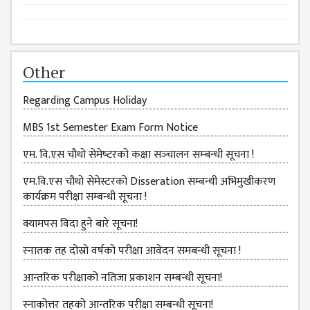
GENERAL
ASSEMBLY
CAMPUS
MANAGEMENT
Other
COMMITTEE
Regarding Campus Holiday
ACCOUNT
COMMITTEE
MBS 1st Semester Exam Form Notice
ADVISORY
एम. वि.एस चौथो सेमेष्‍टरको कक्षा सञ्‍चालन सम्‍बन्‍धी सूचना !
COMMITTEE
एम.वि.एस चौथो सेमेस्टरको Disseration सम्बन्धी अभिमुखीकरण
COMMITTEE
कार्यक्रम परीक्षा सम्बन्धी सूचना !
SELF-
क्यामपस विदा हुने बारे सूचना!
ASSESSMENT
TEAM (SAT)
स्‍नातक तह दोस्रो वर्षको परीक्षा आवेदन समबन्धी सूचना !
INTERNAL
आन्तरिक परीक्षाको नतिजा प्रकाशन सम्बन्धी सूचना!
QUALITY
ASSURANCE
स्नाकोत्तर तहको आन्तरिक परीक्षा सम्बन्धी सूचना!