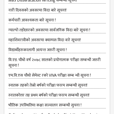
MBS Disseratation Writing सम्बन्‍धी सूचना
B.ED FOURTH YEAR
नारी दिवसको अवसरमा विदा बारे सूचना!
ONE YEAR B.ED
कर्मचारी आवश्‍यकता बारे सूचना !
EDUCATION(M.ED)
ग्‍याल्‍पो ल्‍होछारको अवसरमा सार्वजनिक विदा बारे सूचना !
M.ED FIRST
SEMESTERS
महाशिवरात्रीको अवसरमा क्याम्पस विदा वारे सूचना!
M.ED SECOND
विद्यार्थीहरुकालागी अत्यन्त जरुरी सूचना !
SEMESTERS
वि.एड. चौथो वर्ष २०७८ सालको प्रयोगात्मक परीक्षा सम्बन्धी जरुरी
M.ED THIRD
सूचना !
SEMESTERS
एम.वि.एस चौथो सेमेस्ट रको VIVA परीक्षा सम्ब न्धी सूचना !
M.ED FOURTH
SEMESTERS
स्नातक तहको तेस्रो बर्षको परीक्षा फारम सम्बन्‍धी सूचना!
MANAGEMENT
स्‍नातकोत्तर तह प्रथम बर्षको परीक्षा फारम सम्बन्‍धी सूचना!
(MBS)
भौतिक उपस्‍थितिमा कक्षा सञ्‍चालन सम्‍बन्‍धी सुचना !
MBS FIRST
SEMESTERS