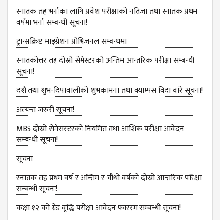
NON
स्नातक तह भर्नाका लागि प्रवेश परीक्षाको नतिजा तथा स्नातक प्रथम
TEACHING
वर्षमा भर्ना सम्बन्धी सूचना!
STAFFS
ट्रान्सक्रिप्ट माइग्रेशन प्रोभिजनल सम्बन्धमा
COURSES
स्नातकोत्तर तह दोस्रो सेमेस्टरको अन्तिम आन्तरिक परीक्षा सम्बन्धी
BACHELOR
सूचना!
MANAGEMENT(BBS)
दशै तथा शुभ-दिपावालीको शुभकामना तथा क्याम्पस विदा वारे सूचना!
EDUCATION(B.ED)
अत्‍यन्‍त जरुरी सूचना!
HUMANITIES (BA)
MBS दोस्रो सेमेसस्‍टरको नियमित तथा आंशिक परीक्षा आवेदन
MASTER
सम्‍बन्धी सूचना!
EDUCATION(M.ED)
सूचना
MANAGEMENT
स्‍नातक तह प्रथम वर्ष र अन्तिम र चौथो वर्षको दोस्रो आन्‍तरिक परिक्षा
(MBS)
सन्बन्धी सूचना!
ACADEMIC
कक्षा १२ को ग्रेड वृद्धि परीक्षा आवेदन फाररम सम्बन्धी सूचना!