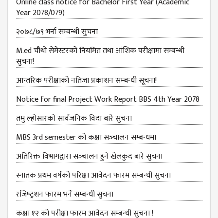
Online class notice for Bachelor First Year (Academic
Year 2078/079)
MBS SECOND
SEMESTERS
२०७८/७९ भर्ना सम्बन्धी सुचना
MBS THIRD
M.ed चौथो सेमेस्टरको नियमित तथा आंशिक परीक्षामा सम्बन्धी
SEMESTERS
सुचना!
MBS FOURTH
आन्‍तरिक परीक्षाको नतिजा प्रकाशन सम्‍बन्धी सूचना!
SEMESTERS
Notice for final Project Work Report BBS 4th Year 2078
DOWNLOAD
तमु ल्होसारको सार्वजनिक विदा बारे सुचना
PROJECTED FOR
STUDENTS
MBS 3rd semester को कक्षा सञ्‍चालन सम्बन्धमा
CLASS ROUTINE
अतिरिक्त विभागद्वारा सञ्‍चालन हुने खेलकुद बारे सुचना
EXAM ROUTINE
स्नातक प्रथम वर्षको परिक्षा आवेदन फारम सम्बन्धी सुचना
ADMISSION
रजिष्‍ट्रशन फारम भर्ने सम्बन्धी सुचना
FORMS
कक्षा १२ को परीक्षा फारम आवेदन सम्बन्धी सुचना !