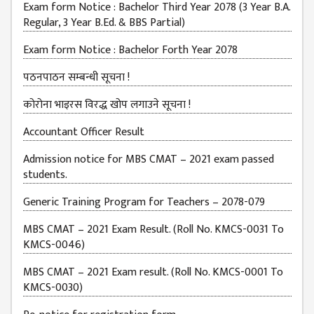
Exam form Notice : Bachelor Third Year 2078 (3 Year B.A.
BUDGETS
Regular, 3 Year B.Ed. & BBS Partial)
EMIS 2082-83
Exam form Notice : Bachelor Forth Year 2078
DOCUMENTS
पठनपाठन सम्बन्धी सूचना !
NEWS &
कोरोना भाइरस विरद्ध खोप लगाउने सूचना !
EVENT
Accountant Officer Result
KMC
EVENT
Admission notice for MBS CMAT – 2021 exam passed
CALENDAR
students.
KMC
Generic Training Program for Teachers – 2078-079
ACADEMIC
CALENDAR
MBS CMAT – 2021 Exam Result. (Roll No. KMCS-0031 To
KMCS-0046)
CAREERS
MBS CMAT – 2021 Exam result. (Roll No. KMCS-0001 To
COUNSELING
KMCS-0030)
INTERNSHIP