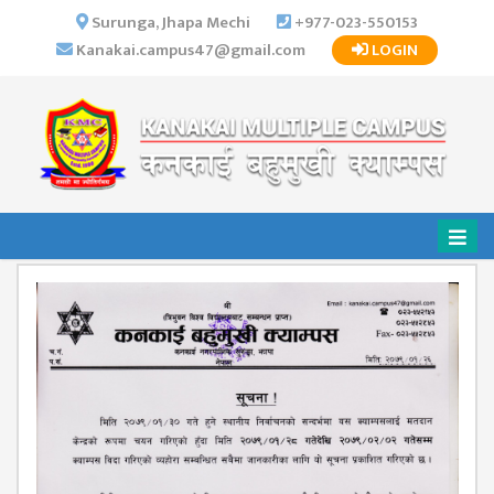
×
Surunga, Jhapa Mechi
+977-023-550153
Kanakai.campus47@gmail.com
LOGIN
HOME
ABOUT US
INSTITUTIONAL
OVERVIEW
VISION MISSION
OBJECTIVES
MAJOR
STRATEGIES
ORGANIZATIONAL
STRUCTURE
ACTIVITIES &
ACHIEVEMENTS