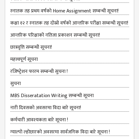
BBS SECOND YEAR
स्‍नातक तह प्रथम वर्षको Home Assignment सम्बन्धी सूचना!
BBS THIRD YEAR
कक्षा १२ र स्‍नातक तह दोस्रो वर्षको आन्‍तरिक परीक्षा सम्बन्‍धी सूचना!
BBS FOURTH YEAR
आन्‍तरिक परिक्षाको नतिजा प्रकाशन सम्‍बन्‍धी सूचना!
HUMANITIES (BA)
BA FIRST YEAR
छात्रवृत्ति सम्बन्‍धी सूचना!
BA SECOND YEAR
महत्त्वपूर्ण सूचना
BA THIRD YEAR
रजिष्‍ट्रेशन फारम सम्बन्धी सुचना !
BA FOURTH YEAR
सुचना
EDUCATION(B.ED)
MBS Disseratation Writing सम्बन्‍धी सूचना
B.ED FIRST YEAR
नारी दिवसको अवसरमा विदा बारे सूचना!
B.ED SECOND YEAR
कर्मचारी आवश्‍यकता बारे सूचना !
B.ED THIRD YEAR
ग्‍याल्‍पो ल्‍होछारको अवसरमा सार्वजनिक विदा बारे सूचना !