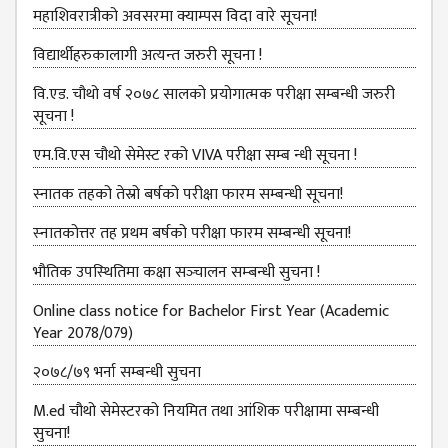
B.ED FOURTH YEAR
महाशिवरात्रीको अवसरमा क्याम्पस विदा वारे सूचना!
ONE YEAR B.ED
विद्यार्थीहरुकालागी अत्यन्त जरुरी सूचना !
EDUCATION(M.ED)
वि.एड. चौथो वर्ष २०७८ सालको प्रयोगात्मक परीक्षा सम्बन्धी जरुरी
सूचना !
M.ED FIRST
SEMESTERS
एम.वि.एस चौथो सेमेस्ट रको VIVA परीक्षा सम्ब न्धी सूचना !
M.ED SECOND
स्नातक तहको तेस्रो बर्षको परीक्षा फारम सम्बन्‍धी सूचना!
SEMESTERS
स्‍नातकोत्तर तह प्रथम बर्षको परीक्षा फारम सम्बन्‍धी सूचना!
M.ED THIRD
SEMESTERS
भौतिक उपस्‍थितिमा कक्षा सञ्‍चालन सम्‍बन्‍धी सुचना !
M.ED FOURTH
Online class notice for Bachelor First Year (Academic
SEMESTERS
Year 2078/079)
MANAGEMENT
२०७८/७९ भर्ना सम्बन्धी सुचना
(MBS)
M.ed चौथो सेमेस्टरको नियमित तथा आंशिक परीक्षामा सम्बन्धी
MBS FIRST
सुचना!
SEMESTERS