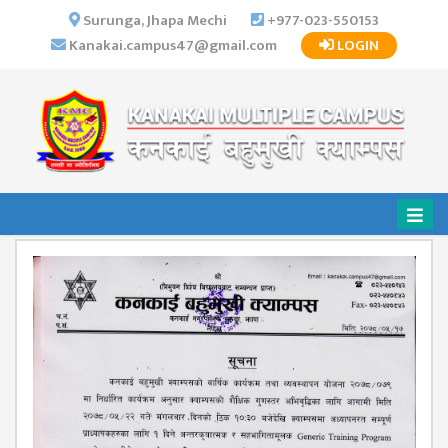
×
Surunga, Jhapa Mechi
+977-023-550153
Kanakai.campus47@gmail.com
LOGIN
HOME
ABOUT US
INSTITUTIONAL
OVERVIEW
VISION MISSION
OBJECTIVES
MAJOR
STRATEGIES
ORGANIZATIONAL
STRUCTURE
ACTIVITIES &
ACHIEVEMENTS