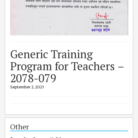
ISSUES &
CHALLENGES
KMC SOCIAL
PROGRESS
STRATEGIC PLAN
STATUTE
Generic Training
VALUABLE
Program for Teachers –
SUPPORTER
2078-079
INSTITUTIONAL
September 2, 2021
INDIVIDUAL
OUR TEAM
CAMPUS
WINGS
Other
CAMPUS