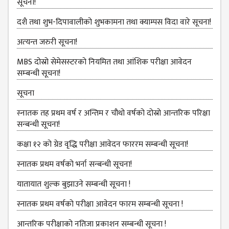
NON
सूचना!
TEACHING
दशै तथा शुभ-दिपावालीको शुभकामना तथा क्याम्पस विदा वारे सूचना!
STAFFS
अत्‍यन्‍त जरुरी सूचना!
COURSES
MBS दोस्रो सेमेसस्‍टरको नियमित तथा आंशिक परीक्षा आवेदन
BACHELOR
सम्‍बन्धी सूचना!
MANAGEMENT(BBS)
सूचना
EDUCATION(B.ED)
स्‍नातक तह प्रथम वर्ष र अन्तिम र चौथो वर्षको दोस्रो आन्‍तरिक परिक्षा
HUMANITIES (BA)
सन्बन्धी सूचना!
MASTER
कक्षा १२ को ग्रेड वृद्धि परीक्षा आवेदन फाररम सम्बन्धी सूचना!
EDUCATION(M.ED)
स्नातक प्रथम वर्षको भर्ना सन्बन्धी सूचना!
MANAGEMENT
यातायात शुल्‍क बुझाउने सम्बन्धी सूचना !
(MBS)
स्नातक प्रथम वर्षको परीक्षा आवेदन फारम सम्बन्धी सूचना !
ACADEMIC
आन्तरिक परीक्षाको नतिजा प्रकाशन सम्बन्धी सूचना !