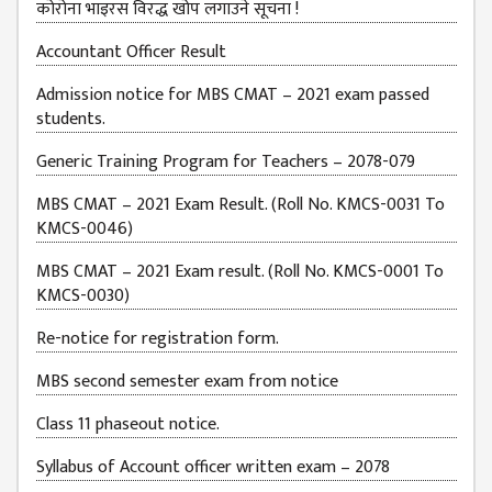
कोरोना भाइरस विरद्ध खोप लगाउने सूचना !
BUDGETS
Accountant Officer Result
EMIS 2082-83
Admission notice for MBS CMAT – 2021 exam passed
DOCUMENTS
students.
NEWS &
Generic Training Program for Teachers – 2078-079
EVENT
MBS CMAT – 2021 Exam Result. (Roll No. KMCS-0031 To
KMC
KMCS-0046)
EVENT
CALENDAR
MBS CMAT – 2021 Exam result. (Roll No. KMCS-0001 To
KMCS-0030)
KMC
ACADEMIC
Re-notice for registration form.
CALENDAR
MBS second semester exam from notice
CAREERS
Class 11 phaseout notice.
COUNSELING
Syllabus of Account officer written exam – 2078
INTERNSHIP