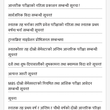
NON
आन्तरीक परीक्षाको नतिजा प्रकाशन सम्बन्धी सूनचा !
TEACHING
STAFFS
सार्वजनिक विदा सम्बन्धी सूचना!
COURSES
स्नातक तह भर्नाका लागि प्रवेश परीक्षाको नतिजा तथा स्नातक प्रथम
वर्षमा भर्ना सम्बन्धी सूचना!
BACHELOR
MANAGEMENT(BBS)
ट्रान्सक्रिप्ट माइग्रेशन प्रोभिजनल सम्बन्धमा
EDUCATION(B.ED)
स्नातकोत्तर तह दोस्रो सेमेस्टरको अन्तिम आन्तरिक परीक्षा सम्बन्धी
सूचना!
HUMANITIES (BA)
दशै तथा शुभ-दिपावालीको शुभकामना तथा क्याम्पस विदा वारे सूचना!
MASTER
अत्‍यन्‍त जरुरी सूचना!
EDUCATION(M.ED)
MBS दोस्रो सेमेसस्‍टरको नियमित तथा आंशिक परीक्षा आवेदन
MANAGEMENT
सम्‍बन्धी सूचना!
(MBS)
सूचना
ACADEMIC
स्‍नातक तह प्रथम वर्ष र अन्तिम र चौथो वर्षको दोस्रो आन्‍तरिक परिक्षा