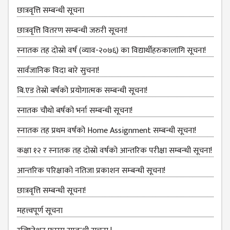
BBS SECOND YEAR
छात्रवृत्ति सम्बन्धी सूचना
BBS THIRD YEAR
छात्रवृत्ति वितरण सम्बन्धी जरुरी सूचना!
BBS FOURTH YEAR
स्‍नातक तह दोस्रो वर्ष (व्याव-२०७६) का विद्यार्थीहरुकालागि सूचना!
HUMANITIES (BA)
सार्वजानिक विदा बारे सुचना!
BA FIRST YEAR
बि.एड तेस्रो बर्षको प्रयोगात्मक सम्बन्धी सूचना!
BA SECOND YEAR
स्नातक चौथो बर्षको भर्ना सम्बन्धी सूचना!
BA THIRD YEAR
स्‍नातक तह प्रथम वर्षको Home Assignment सम्बन्धी सूचना!
BA FOURTH YEAR
कक्षा १२ र स्‍नातक तह दोस्रो वर्षको आन्‍तरिक परीक्षा सम्बन्‍धी सूचना!
EDUCATION(B.ED)
आन्‍तरिक परिक्षाको नतिजा प्रकाशन सम्‍बन्‍धी सूचना!
B.ED FIRST YEAR
छात्रवृत्ति सम्बन्‍धी सूचना!
B.ED SECOND YEAR
महत्त्वपूर्ण सूचना
B.ED THIRD YEAR