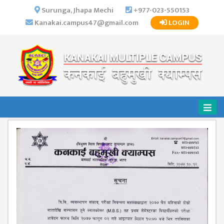
×
Surunga, Jhapa Mechi
+977-023-550153
Kanakai.campus47@gmail.com
LOGIN
HOME
ABOUT US
INSTITUTIONAL
OVERVIEW
VISION MISSION
OBJECTIVES
MAJOR
STRATEGIES
ORGANIZATIONAL
STRUCTURE
ACTIVITIES &
ACHIEVEMENTS