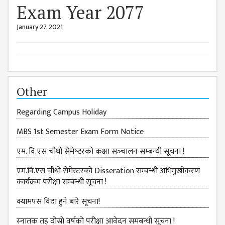
GENERAL
Exam Year 2077
ASSEMBLY
January 27, 2021
CAMPUS
MANAGEMENT
COMMITTEE
ACCOUNT
COMMITTEE
Other
ADVISORY
Regarding Campus Holiday
COMMITTEE
MBS 1st Semester Exam Form Notice
COMMITTEE
एम. वि.एस चौथो सेमेष्‍टरको कक्षा सञ्‍चालन सम्‍बन्‍धी सूचना !
SELF-
ASSESSMENT
एम.वि.एस चौथो सेमेस्टरको Disseration सम्बन्धी अभिमुखीकरण
TEAM (SAT)
कार्यक्रम परीक्षा सम्बन्धी सूचना !
INTERNAL
क्यामपस विदा हुने बारे सूचना!
QUALITY
ASSURANCE
स्‍नातक तह दोस्रो वर्षको परीक्षा आवेदन समबन्धी सूचना !