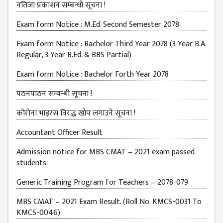
नतिजा प्रकाशन सम्बन्धी सूचना !
BUDGETS
Exam form Notice : M.Ed. Second Semester 2078
EMIS 2082-83
Exam form Notice : Bachelor Third Year 2078 (3 Year B.A.
DOCUMENTS
Regular, 3 Year B.Ed. & BBS Partial)
NEWS &
Exam form Notice : Bachelor Forth Year 2078
EVENT
पठनपाठन सम्बन्धी सूचना !
KMC
EVENT
कोरोना भाइरस विरद्ध खोप लगाउने सूचना !
CALENDAR
Accountant Officer Result
KMC
ACADEMIC
Admission notice for MBS CMAT – 2021 exam passed
CALENDAR
students.
CAREERS
Generic Training Program for Teachers – 2078-079
COUNSELING
MBS CMAT – 2021 Exam Result. (Roll No. KMCS-0031 To
KMCS-0046)
INTERNSHIP