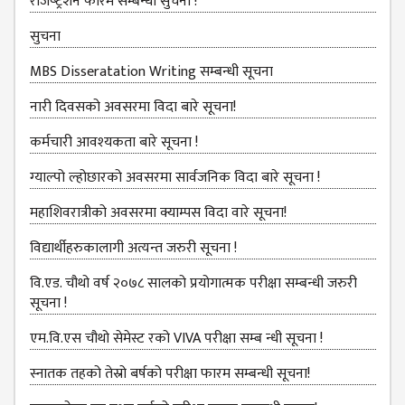
रजिष्‍ट्रेशन फारम सम्बन्धी सुचना !
B.ED FOURTH YEAR
सुचना
ONE YEAR B.ED
MBS Disseratation Writing सम्बन्‍धी सूचना
EDUCATION(M.ED)
नारी दिवसको अवसरमा विदा बारे सूचना!
M.ED FIRST
SEMESTERS
कर्मचारी आवश्‍यकता बारे सूचना !
M.ED SECOND
ग्‍याल्‍पो ल्‍होछारको अवसरमा सार्वजनिक विदा बारे सूचना !
SEMESTERS
महाशिवरात्रीको अवसरमा क्याम्पस विदा वारे सूचना!
M.ED THIRD
SEMESTERS
विद्यार्थीहरुकालागी अत्यन्त जरुरी सूचना !
M.ED FOURTH
वि.एड. चौथो वर्ष २०७८ सालको प्रयोगात्मक परीक्षा सम्बन्धी जरुरी
SEMESTERS
सूचना !
MANAGEMENT
एम.वि.एस चौथो सेमेस्ट रको VIVA परीक्षा सम्ब न्धी सूचना !
(MBS)
स्नातक तहको तेस्रो बर्षको परीक्षा फारम सम्बन्‍धी सूचना!
MBS FIRST
SEMESTERS