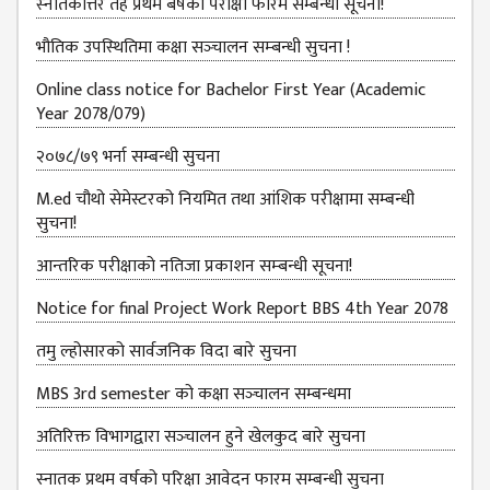
स्‍नातकोत्तर तह प्रथम बर्षको परीक्षा फारम सम्बन्‍धी सूचना!
MBS SECOND
भौतिक उपस्‍थितिमा कक्षा सञ्‍चालन सम्‍बन्‍धी सुचना !
SEMESTERS
Online class notice for Bachelor First Year (Academic
MBS THIRD
Year 2078/079)
SEMESTERS
२०७८/७९ भर्ना सम्बन्धी सुचना
MBS FOURTH
SEMESTERS
M.ed चौथो सेमेस्टरको नियमित तथा आंशिक परीक्षामा सम्बन्धी
सुचना!
DOWNLOAD
आन्‍तरिक परीक्षाको नतिजा प्रकाशन सम्‍बन्धी सूचना!
PROJECTED FOR
STUDENTS
Notice for final Project Work Report BBS 4th Year 2078
CLASS ROUTINE
तमु ल्होसारको सार्वजनिक विदा बारे सुचना
EXAM ROUTINE
MBS 3rd semester को कक्षा सञ्‍चालन सम्बन्धमा
ADMISSION
अतिरिक्त विभागद्वारा सञ्‍चालन हुने खेलकुद बारे सुचना
FORMS
स्नातक प्रथम वर्षको परिक्षा आवेदन फारम सम्बन्धी सुचना