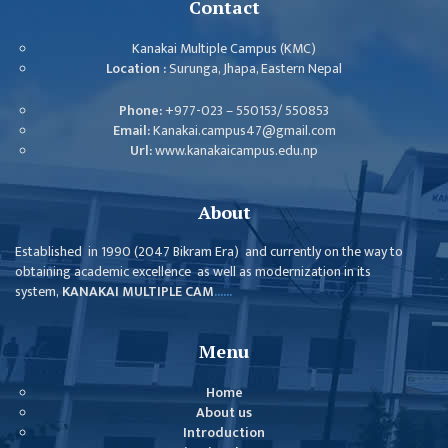
Contact
Kanakai Multiple Campus (KMC)
Location :
Surunga, Jhapa, Eastern Nepal
Phone:
+977-023 – 550153/ 550853
Email:
Kanakai.campus47@gmail.com
Url:
www.kanakaicampus.edu.np
About
Established in 1990 (2047 Bikram Era) and currently on the way to
obtaining academic excellence as well as modernization in its
system,
KANAKAI MULTIPLE CAM
......
Menu
Home
About us
Introduction