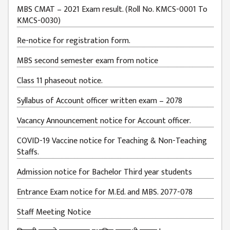
MBS CMAT – 2021 Exam result. (Roll No. KMCS-0001 To
JOB
KMCS-0030)
PLACEMENT
Re-notice for registration form.
VACANCY
TENDER
MBS second semester exam from notice
MEDIA
Class 11 phaseout notice.
VIDEO
Syllabus of Account officer written exam – 2078
GALLERY
Vacancy Announcement notice for Account officer.
FEEDBACK
COVID-19 Vaccine notice for Teaching & Non-Teaching
Staffs.
FAQ
Admission notice for Bachelor Third year students
CONTACT
Entrance Exam notice for M.Ed. and MBS. 2077-078
Staff Meeting Notice