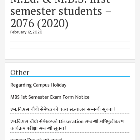
GENERAL
semester students –
ASSEMBLY
2076 (2020)
CAMPUS
MANAGEMENT
February 12, 2020
COMMITTEE
ACCOUNT
COMMITTEE
ADVISORY
Other
COMMITTEE
COMMITTEE
Regarding Campus Holiday
SELF-
MBS 1st Semester Exam Form Notice
ASSESSMENT
एम. वि.एस चौथो सेमेष्‍टरको कक्षा सञ्‍चालन सम्‍बन्‍धी सूचना !
TEAM (SAT)
एम.वि.एस चौथो सेमेस्टरको Disseration सम्बन्धी अभिमुखीकरण
INTERNAL
कार्यक्रम परीक्षा सम्बन्धी सूचना !
QUALITY
ASSURANCE