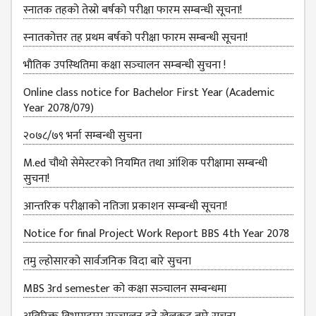
स्नातक तहको तेस्रो बर्षको परीक्षा फारम सम्बन्‍धी सूचना!
MBS SECOND
स्‍नातकोत्तर तह प्रथम बर्षको परीक्षा फारम सम्बन्‍धी सूचना!
SEMESTERS
भौतिक उपस्‍थितिमा कक्षा सञ्‍चालन सम्‍बन्‍धी सुचना !
MBS THIRD
SEMESTERS
Online class notice for Bachelor First Year (Academic
Year 2078/079)
MBS FOURTH
SEMESTERS
२०७८/७९ भर्ना सम्बन्धी सुचना
DOWNLOAD
M.ed चौथो सेमेस्टरको नियमित तथा आंशिक परीक्षामा सम्बन्धी
PROJECTED FOR
सुचना!
STUDENTS
आन्‍तरिक परीक्षाको नतिजा प्रकाशन सम्‍बन्धी सूचना!
CLASS ROUTINE
Notice for final Project Work Report BBS 4th Year 2078
EXAM ROUTINE
तमु ल्होसारको सार्वजनिक विदा बारे सुचना
ADMISSION
MBS 3rd semester को कक्षा सञ्‍चालन सम्बन्धमा
FORMS