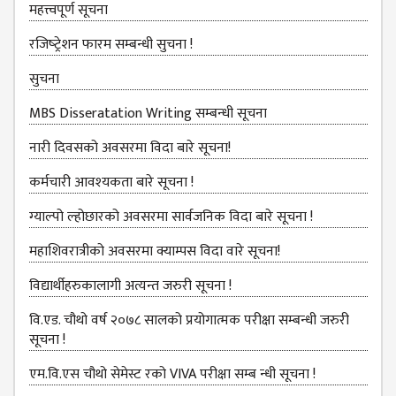
B.ED FOURTH YEAR
महत्त्वपूर्ण सूचना
ONE YEAR B.ED
रजिष्‍ट्रेशन फारम सम्बन्धी सुचना !
EDUCATION(M.ED)
सुचना
M.ED FIRST
MBS Disseratation Writing सम्बन्‍धी सूचना
SEMESTERS
नारी दिवसको अवसरमा विदा बारे सूचना!
M.ED SECOND
SEMESTERS
कर्मचारी आवश्‍यकता बारे सूचना !
M.ED THIRD
ग्‍याल्‍पो ल्‍होछारको अवसरमा सार्वजनिक विदा बारे सूचना !
SEMESTERS
महाशिवरात्रीको अवसरमा क्याम्पस विदा वारे सूचना!
M.ED FOURTH
विद्यार्थीहरुकालागी अत्यन्त जरुरी सूचना !
SEMESTERS
MANAGEMENT
वि.एड. चौथो वर्ष २०७८ सालको प्रयोगात्मक परीक्षा सम्बन्धी जरुरी
(MBS)
सूचना !
MBS FIRST
एम.वि.एस चौथो सेमेस्ट रको VIVA परीक्षा सम्ब न्धी सूचना !
SEMESTERS