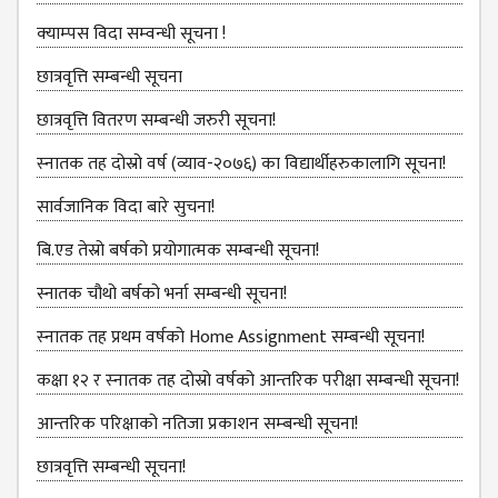
BBS SECOND YEAR
क्‍याम्‍पस विदा सम्‍वन्‍धी सूचना !
BBS THIRD YEAR
छात्रवृत्ति सम्बन्धी सूचना
BBS FOURTH YEAR
छात्रवृत्ति वितरण सम्बन्धी जरुरी सूचना!
HUMANITIES (BA)
स्‍नातक तह दोस्रो वर्ष (व्याव-२०७६) का विद्यार्थीहरुकालागि सूचना!
BA FIRST YEAR
सार्वजानिक विदा बारे सुचना!
BA SECOND YEAR
बि.एड तेस्रो बर्षको प्रयोगात्मक सम्बन्धी सूचना!
BA THIRD YEAR
स्नातक चौथो बर्षको भर्ना सम्बन्धी सूचना!
BA FOURTH YEAR
स्‍नातक तह प्रथम वर्षको Home Assignment सम्बन्धी सूचना!
EDUCATION(B.ED)
B.ED FIRST YEAR
कक्षा १२ र स्‍नातक तह दोस्रो वर्षको आन्‍तरिक परीक्षा सम्बन्‍धी सूचना!
B.ED SECOND YEAR
आन्‍तरिक परिक्षाको नतिजा प्रकाशन सम्‍बन्‍धी सूचना!
B.ED THIRD YEAR
छात्रवृत्ति सम्बन्‍धी सूचना!