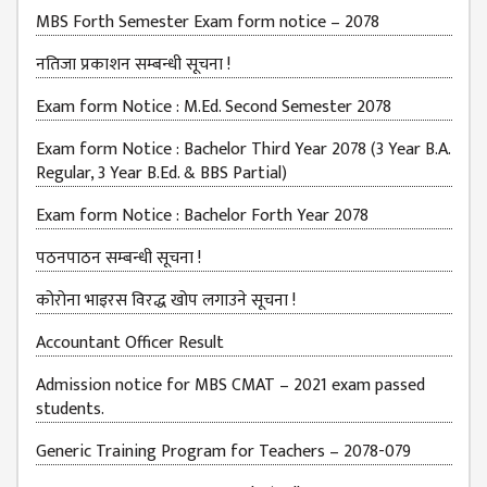
MBS Forth Semester Exam form notice – 2078
BUDGETS
नतिजा प्रकाशन सम्बन्धी सूचना !
EMIS 2082-83
DOCUMENTS
Exam form Notice : M.Ed. Second Semester 2078
NEWS &
Exam form Notice : Bachelor Third Year 2078 (3 Year B.A.
EVENT
Regular, 3 Year B.Ed. & BBS Partial)
KMC
Exam form Notice : Bachelor Forth Year 2078
EVENT
CALENDAR
पठनपाठन सम्बन्धी सूचना !
KMC
कोरोना भाइरस विरद्ध खोप लगाउने सूचना !
ACADEMIC
Accountant Officer Result
CALENDAR
CAREERS
Admission notice for MBS CMAT – 2021 exam passed
students.
COUNSELING
Generic Training Program for Teachers – 2078-079
INTERNSHIP