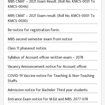
MBS CMAT – 2021 Exam Result. (Roll No. KMCS-0031 To
JOB
KMCS-0046)
PLACEMENT
MBS CMAT – 2021 Exam result. (Roll No. KMCS-0001 To
VACANCY
KMCS-0030)
TENDER
Re-notice for registration form.
MEDIA
MBS second semester exam from notice
VIDEO
Class 11 phaseout notice.
GALLERY
Syllabus of Account officer written exam – 2078
FEEDBACK
Vacancy Announcement notice for Account officer.
FAQ
COVID-19 Vaccine notice for Teaching & Non-Teaching
Staffs.
CONTACT
Admission notice for Bachelor Third year students
Entrance Exam notice for M.Ed. and MBS. 2077-078