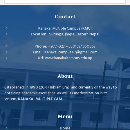
Contact
Kanakai Multiple Campus (KMC)
Location :
Surunga, Jhapa, Eastern Nepal
Phone:
+977-023 – 550153/ 550853
Email:
Kanakai.campus47@gmail.com
Url:
www.kanakaicampus.edu.np
About
Established in 1990 (2047 Bikram Era) and currently on the way to
obtaining academic excellence as well as modernization in its
system,
KANAKAI MULTIPLE CAM
......
Menu
Home