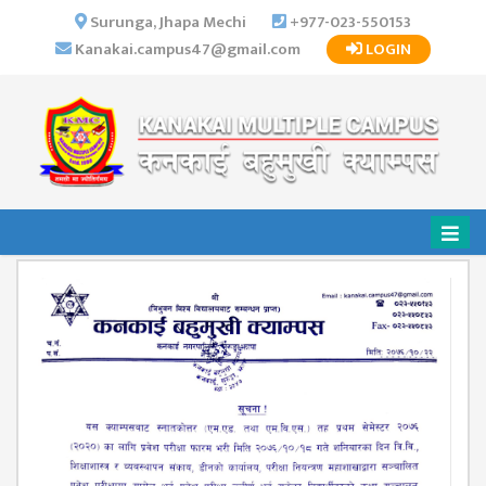
×
Surunga, Jhapa Mechi
+977-023-550153
Kanakai.campus47@gmail.com
LOGIN
HOME
ABOUT US
INSTITUTIONAL
OVERVIEW
VISION MISSION
OBJECTIVES
MAJOR
STRATEGIES
ORGANIZATIONAL
STRUCTURE
ACTIVITIES &
ACHIEVEMENTS