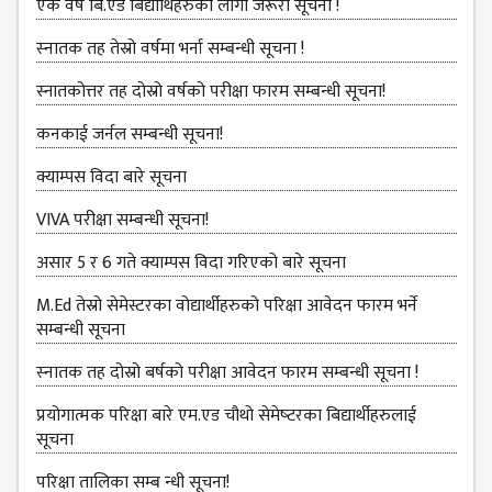
एक वर्षे बि.एड बिद्यार्थिहरुका लागी जरूरी सूचना !
ANNUAL
स्‍नातक तह तेस्रो वर्षमा भर्ना सम्बन्धी सूचना !
REPORT
स्नातकोत्तर तह दोस्रो वर्षको परीक्षा फारम सम्बन्धी सूचना!
TRACER
STUDY
कनकाई जर्नल सम्बन्धी सूचना!
REPORT
क्याम्पस विदा बारे सूचना
JOURNAL &
BULLETIN
VIVA परीक्षा सम्बन्‍धी सूचना!
BROCHURE
असार 5 र 6 गते क्याम्पस विदा गरिएको बारे सूचना
PROSPECTUS
M.Ed तेस्रो सेमेस्टरका वोद्यार्थीहरुको परिक्षा आवेदन फारम भर्ने
सम्बन्धी सूचना
CURRICULUM &
SYLLABUS
स्‍नातक तह दोस्रो बर्षको परीक्षा आवेदन फारम सम्बन्धी सूचना !
MANAGEMENT(BBS)
प्रयोगात्मक परिक्षा बारे एम.एड चौथो सेमेष्‍टरका बिद्यार्थीहरुलाई
सूचना
BBS FIRST YEAR
परिक्षा तालिका सम्ब न्धी सूचना!