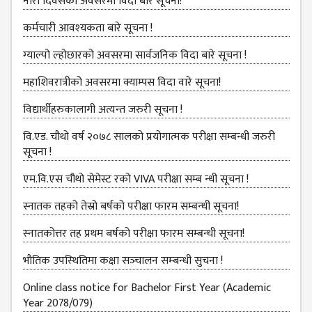
BBS SECOND YEAR
नारी दिवसको अवसरमा विदा बारे सूचना!
BBS THIRD YEAR
कर्मचारी आवश्‍यकता बारे सूचना !
BBS FOURTH YEAR
ग्‍याल्‍पो ल्‍होछारको अवसरमा सार्वजनिक विदा बारे सूचना !
HUMANITIES (BA)
महाशिवरात्रीको अवसरमा क्याम्पस विदा वारे सूचना!
BA FIRST YEAR
विद्यार्थीहरुकालागी अत्यन्त जरुरी सूचना !
BA SECOND YEAR
वि.एड. चौथो वर्ष २०७८ सालको प्रयोगात्मक परीक्षा सम्बन्धी जरुरी
सूचना !
BA THIRD YEAR
एम.वि.एस चौथो सेमेस्ट रको VIVA परीक्षा सम्ब न्धी सूचना !
BA FOURTH YEAR
स्नातक तहको तेस्रो बर्षको परीक्षा फारम सम्बन्‍धी सूचना!
EDUCATION(B.ED)
स्‍नातकोत्तर तह प्रथम बर्षको परीक्षा फारम सम्बन्‍धी सूचना!
B.ED FIRST YEAR
भौतिक उपस्‍थितिमा कक्षा सञ्‍चालन सम्‍बन्‍धी सुचना !
B.ED SECOND YEAR
Online class notice for Bachelor First Year (Academic
B.ED THIRD YEAR
Year 2078/079)