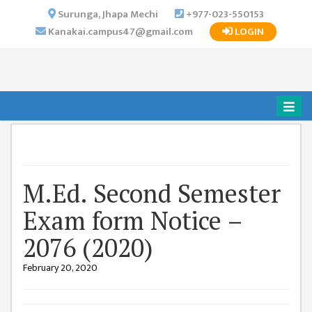
×
Surunga, Jhapa Mechi
+977-023-550153
Kanakai.campus47@gmail.com
LOGIN
HOME
ABOUT US
INSTITUTIONAL
OVERVIEW
VISION MISSION
OBJECTIVES
M.Ed. Second Semester
MAJOR
STRATEGIES
Exam form Notice –
ORGANIZATIONAL
2076 (2020)
STRUCTURE
February 20, 2020
ACTIVITIES &
ACHIEVEMENTS