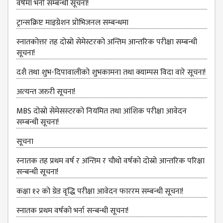
वर्षमा भर्ना सम्बन्धी सूचना!
DEPARTMENT
ट्रान्सक्रिप्ट माइग्रेशन प्रोभिजनल सम्बन्धमा
ENGLISH
DEPARTMENT
स्नातकोत्तर तह दोस्रो सेमेस्टरको अन्तिम आन्तरिक परीक्षा सम्बन्धी
सूचना!
HUMANITIES &
SOCIAL
दशै तथा शुभ-दिपावालीको शुभकामना तथा क्याम्पस विदा वारे सूचना!
SCIENCE
DEPARTMENT
अत्‍यन्‍त जरुरी सूचना!
EDUCATION
MBS दोस्रो सेमेसस्‍टरको नियमित तथा आंशिक परीक्षा आवेदन
DEPARTMENT
सम्‍बन्धी सूचना!
MANAGEMENT
सूचना
DEPARTMENT
स्‍नातक तह प्रथम वर्ष र अन्तिम र चौथो वर्षको दोस्रो आन्‍तरिक परिक्षा
FACULTY
सन्बन्धी सूचना!
MEMBERS
कक्षा १२ को ग्रेड वृद्धि परीक्षा आवेदन फाररम सम्बन्धी सूचना!
TEACHING
STAFFS
स्नातक प्रथम वर्षको भर्ना सन्बन्धी सूचना!