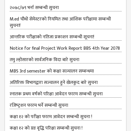
B.ED FOURTH YEAR
२०७८/७९ भर्ना सम्बन्धी सुचना
ONE YEAR B.ED
M.ed चौथो सेमेस्टरको नियमित तथा आंशिक परीक्षामा सम्बन्धी
EDUCATION(M.ED)
सुचना!
M.ED FIRST
आन्‍तरिक परीक्षाको नतिजा प्रकाशन सम्‍बन्धी सूचना!
SEMESTERS
Notice for final Project Work Report BBS 4th Year 2078
M.ED SECOND
SEMESTERS
तमु ल्होसारको सार्वजनिक विदा बारे सुचना
M.ED THIRD
MBS 3rd semester को कक्षा सञ्‍चालन सम्बन्धमा
SEMESTERS
अतिरिक्त विभागद्वारा सञ्‍चालन हुने खेलकुद बारे सुचना
M.ED FOURTH
स्नातक प्रथम वर्षको परिक्षा आवेदन फारम सम्बन्धी सुचना
SEMESTERS
रजिष्‍ट्रशन फारम भर्ने सम्बन्धी सुचना
MANAGEMENT
(MBS)
कक्षा १२ को परीक्षा फारम आवेदन सम्बन्धी सुचना !
MBS FIRST
कक्षा १२ को ग्रड वृद्धि परिक्षा सम्बन्धी सुचना !
SEMESTERS