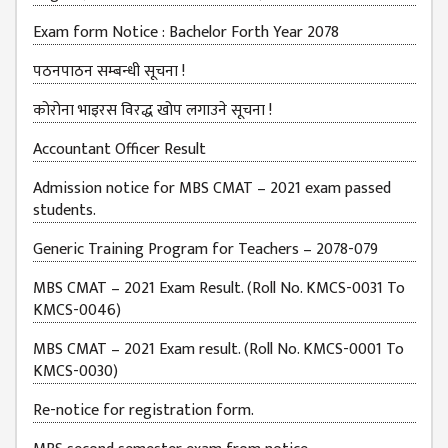
EXAMINATION
FORMS
Exam form Notice : Bachelor Forth Year 2078
QUESTIONNAIRE
पठनपाठन सम्बन्धी सूचना !
SCHOLARSHIP
कोरोना भाइरस विरद्ध खोप लगाउने सूचना !
GUIDELINES
Accountant Officer Result
OTHERS FORM
DETAILS
Admission notice for MBS CMAT – 2021 exam passed
students.
KMC OFFICIAL
REPORTS
Generic Training Program for Teachers – 2078-079
ENROLLMENT
MBS CMAT – 2021 Exam Result. (Roll No. KMCS-0031 To
TREND
KMCS-0046)
ANALYSES
MBS CMAT – 2021 Exam result. (Roll No. KMCS-0001 To
KMC
KMCS-0030)
GRADUATED
Re-notice for registration form.
STUDENT
ENROLLMENT