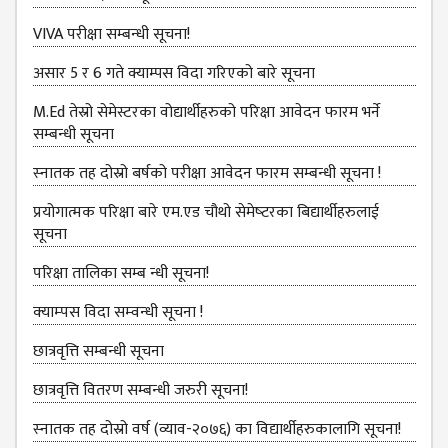
KMC
PROGRAMS
VIVA परीक्षा सम्बन्‍धी सूचना!
& POLICIES
असार 5 र 6 गते क्याम्पस विदा गरिएको बारे सूचना
FEE
STRUCTURE
M.Ed तेस्रो सेमेस्टरका वोद्यार्थीहरुको परिक्षा आवेदन फारम भर्ने
सम्बन्धी सूचना
METHODS &
TECHNIQUES
स्‍नातक तह दोस्रो बर्षको परीक्षा आवेदन फारम सम्बन्धी सूचना !
RULES &
प्रयोगात्मक परिक्षा बारे एम.एड चौथो सेमेष्‍टरका बिद्यार्थीहरुलाई
REGULATION
सूचना
KMC INTAKE
परिक्षा तालिका सम्ब न्धी सूचना!
CAPACITY
क्‍याम्‍पस विदा सम्‍वन्‍धी सूचना !
RESULT
छात्रवृत्ति सम्बन्धी सूचना
REPORTS &
PUBLICATION
छात्रवृत्ति वितरण सम्बन्धी जरुरी सूचना!
AUDIT
स्‍नातक तह दोस्रो वर्ष (व्याव-२०७६) का विद्यार्थीहरुकालागि सूचना!
REPORT