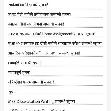
सार्वजानिक विदा बारे सुचना!
ANNUAL
REPORT
बि.एड तेस्रो बर्षको प्रयोगात्मक सम्बन्धी सूचना!
TRACER
स्नातक चौथो बर्षको भर्ना सम्बन्धी सूचना!
STUDY
स्‍नातक तह प्रथम वर्षको Home Assignment सम्बन्धी सूचना!
REPORT
JOURNAL &
कक्षा १२ र स्‍नातक तह दोस्रो वर्षको आन्‍तरिक परीक्षा सम्बन्‍धी सूचना!
BULLETIN
आन्‍तरिक परिक्षाको नतिजा प्रकाशन सम्‍बन्‍धी सूचना!
BROCHURE
छात्रवृत्ति सम्बन्‍धी सूचना!
PROSPECTUS
महत्त्वपूर्ण सूचना
CURRICULUM &
रजिष्‍ट्रेशन फारम सम्बन्धी सुचना !
SYLLABUS
सुचना
MANAGEMENT(BBS)
BBS FIRST YEAR
MBS Disseratation Writing सम्बन्‍धी सूचना