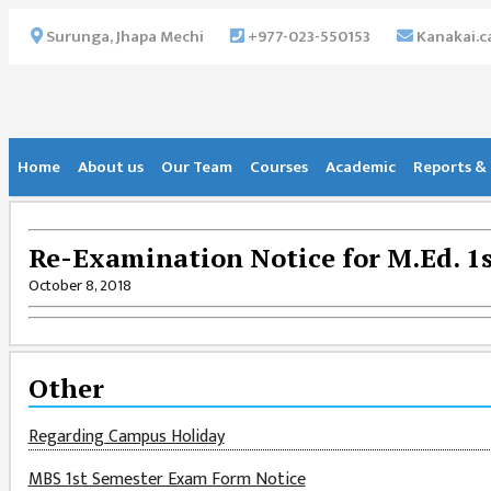
×
Surunga, Jhapa Mechi
+977-023-550153
Kanakai.
HOME
ABOUT US
Home
About us
Our Team
Courses
Academic
Reports & 
INSTITUTIONAL
OVERVIEW
Re-Examination Notice for M.Ed. 1s
VISION MISSION
October 8, 2018
OBJECTIVES
MAJOR
Other
STRATEGIES
Regarding Campus Holiday
ORGANIZATIONAL
STRUCTURE
MBS 1st Semester Exam Form Notice