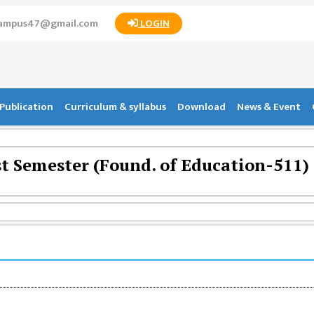
campus47@gmail.com
LOGIN
Publication
Curriculum & syllabus
Download
News & Event
t Semester (Found. of Education-511)