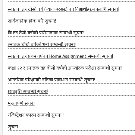
NON
स्‍नातक तह दोस्रो वर्ष (व्याव-२०७६) का विद्यार्थीहरुकालागि सूचना!
TEACHING
सार्वजानिक विदा बारे सुचना!
STAFFS
बि.एड तेस्रो बर्षको प्रयोगात्मक सम्बन्धी सूचना!
COURSES
स्नातक चौथो बर्षको भर्ना सम्बन्धी सूचना!
BACHELOR
स्‍नातक तह प्रथम वर्षको Home Assignment सम्बन्धी सूचना!
MANAGEMENT(BBS)
कक्षा १२ र स्‍नातक तह दोस्रो वर्षको आन्‍तरिक परीक्षा सम्बन्‍धी सूचना!
EDUCATION(B.ED)
आन्‍तरिक परिक्षाको नतिजा प्रकाशन सम्‍बन्‍धी सूचना!
HUMANITIES (BA)
छात्रवृत्ति सम्बन्‍धी सूचना!
MASTER
महत्त्वपूर्ण सूचना
EDUCATION(M.ED)
रजिष्‍ट्रेशन फारम सम्बन्धी सुचना !
सुचना
MANAGEMENT