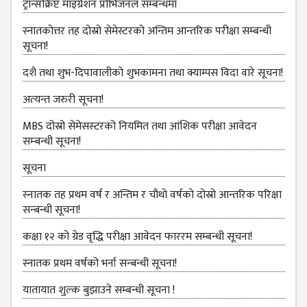
ट्रान्सक्रिप्ट माइग्रेशन प्रोभिजनल सम्बन्धमा
DEPARTMENT
स्नातकोत्तर तह दोस्रो सेमेस्टरको अन्तिम आन्तरिक परीक्षा सम्बन्धी
ENGLISH
सूचना!
DEPARTMENT
दशै तथा शुभ-दिपावालीको शुभकामना तथा क्याम्पस विदा वारे सूचना!
HUMANITIES &
SOCIAL
अत्‍यन्‍त जरुरी सूचना!
SCIENCE
DEPARTMENT
MBS दोस्रो सेमेसस्‍टरको नियमित तथा आंशिक परीक्षा आवेदन
सम्‍बन्धी सूचना!
EDUCATION
DEPARTMENT
सूचना
MANAGEMENT
स्‍नातक तह प्रथम वर्ष र अन्तिम र चौथो वर्षको दोस्रो आन्‍तरिक परिक्षा
DEPARTMENT
सन्बन्धी सूचना!
FACULTY
कक्षा १२ को ग्रेड वृद्धि परीक्षा आवेदन फाररम सम्बन्धी सूचना!
MEMBERS
स्नातक प्रथम वर्षको भर्ना सन्बन्धी सूचना!
TEACHING
STAFFS
यातायात शुल्‍क बुझाउने सम्बन्धी सूचना !