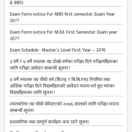
& BBS)
JOB
PLACEMENT
Exam form notice for MBS first semester. Exam Year
2077
VACANCY
Exam form notice for M.Ed. First Semester. Exam year
TENDER
2077
MEDIA
Exam Schedule : Master’s Level First Year – 2076
VIDEO
३ वर्षे र ४ वर्षे स्नातक तह दोस्रो वर्षका परीक्षा दिने परीक्षार्थीहरुका
लागि परीक्षा आवेदन सम्बन्धी सूचना !
GALLERY
FEEDBACK
४ वर्षे स्नातक तह चौथो वर्ष (बि.एड्. र बि.बि.एस) नियमित तथा
आंशिक परीक्षा दिने विद्यार्थीहरुको आवेदन फारम भर्न छुट भएका
FAQ
विद्यार्थीहरुका लागि सूचना !
CONTACT
स्नातकोत्तर तह चौथो सेमेस्टरको २०७६ सालको लागि परीक्षा फारम
सम्बन्धी सूचना
प्रशासनिक तथा सम्पूर्ण कार्यहरु बन्द रहने सूचना