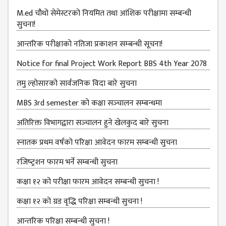
B.ED FOURTH YEAR
M.ed चौथो सेमेस्टरको नियमित तथा आंशिक परीक्षामा सम्बन्धी
ONE YEAR B.ED
सुचना!
EDUCATION(M.ED)
आन्‍तरिक परीक्षाको नतिजा प्रकाशन सम्‍बन्धी सूचना!
M.ED FIRST
Notice for final Project Work Report BBS 4th Year 2078
SEMESTERS
तमु ल्होसारको सार्वजनिक विदा बारे सुचना
M.ED SECOND
SEMESTERS
MBS 3rd semester को कक्षा सञ्‍चालन सम्बन्धमा
M.ED THIRD
अतिरिक्त विभागद्वारा सञ्‍चालन हुने खेलकुद बारे सुचना
SEMESTERS
स्नातक प्रथम वर्षको परिक्षा आवेदन फारम सम्बन्धी सुचना
M.ED FOURTH
रजिष्‍ट्रशन फारम भर्ने सम्बन्धी सुचना
SEMESTERS
कक्षा १२ को परीक्षा फारम आवेदन सम्बन्धी सुचना !
MANAGEMENT
(MBS)
कक्षा १२ को ग्रड वृद्धि परिक्षा सम्बन्धी सुचना !
MBS FIRST
आन्तरिक परिक्षा सम्बन्धी सुचना !
SEMESTERS