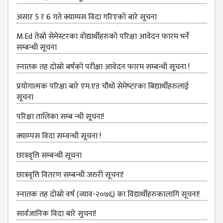
KMC
PROGRAMS
असार 5 र 6 गते क्याम्पस विदा गरिएको बारे सूचना
& POLICIES
M.Ed तेस्रो सेमेस्टरका वोद्यार्थीहरुको परिक्षा आवेदन फारम भर्ने
FEE
सम्बन्धी सूचना
STRUCTURE
स्‍नातक तह दोस्रो बर्षको परीक्षा आवेदन फारम सम्बन्धी सूचना !
METHODS &
TECHNIQUES
प्रयोगात्मक परिक्षा बारे एम.एड चौथो सेमेष्‍टरका बिद्यार्थीहरुलाई
सूचना
RULES &
REGULATION
परिक्षा तालिका सम्ब न्धी सूचना!
KMC INTAKE
क्‍याम्‍पस विदा सम्‍वन्‍धी सूचना !
CAPACITY
छात्रवृत्ति सम्बन्धी सूचना
RESULT
छात्रवृत्ति वितरण सम्बन्धी जरुरी सूचना!
REPORTS &
PUBLICATION
स्‍नातक तह दोस्रो वर्ष (व्याव-२०७६) का विद्यार्थीहरुकालागि सूचना!
AUDIT
सार्वजानिक विदा बारे सुचना!
REPORT