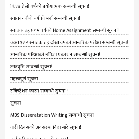
बि.एड तेस्रो बर्षको प्रयोगात्मक सम्बन्धी सूचना!
ANNUAL
REPORT
स्नातक चौथो बर्षको भर्ना सम्बन्धी सूचना!
TRACER
स्‍नातक तह प्रथम वर्षको Home Assignment सम्बन्धी सूचना!
STUDY
कक्षा १२ र स्‍नातक तह दोस्रो वर्षको आन्‍तरिक परीक्षा सम्बन्‍धी सूचना!
REPORT
JOURNAL &
आन्‍तरिक परिक्षाको नतिजा प्रकाशन सम्‍बन्‍धी सूचना!
BULLETIN
छात्रवृत्ति सम्बन्‍धी सूचना!
BROCHURE
महत्त्वपूर्ण सूचना
PROSPECTUS
रजिष्‍ट्रेशन फारम सम्बन्धी सुचना !
CURRICULUM &
सुचना
SYLLABUS
MBS Disseratation Writing सम्बन्‍धी सूचना
MANAGEMENT(BBS)
BBS FIRST YEAR
नारी दिवसको अवसरमा विदा बारे सूचना!