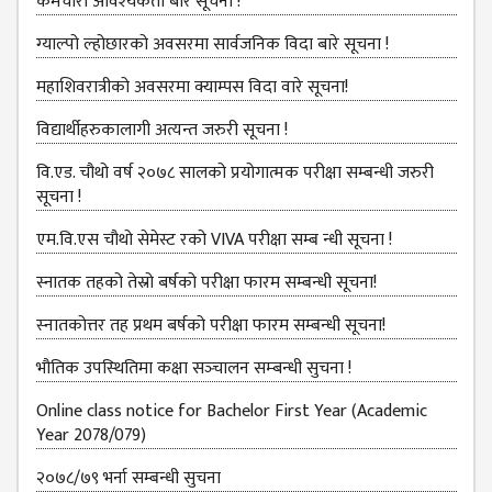
BBS SECOND YEAR
कर्मचारी आवश्‍यकता बारे सूचना !
BBS THIRD YEAR
ग्‍याल्‍पो ल्‍होछारको अवसरमा सार्वजनिक विदा बारे सूचना !
BBS FOURTH YEAR
महाशिवरात्रीको अवसरमा क्याम्पस विदा वारे सूचना!
HUMANITIES (BA)
विद्यार्थीहरुकालागी अत्यन्त जरुरी सूचना !
BA FIRST YEAR
वि.एड. चौथो वर्ष २०७८ सालको प्रयोगात्मक परीक्षा सम्बन्धी जरुरी
सूचना !
BA SECOND YEAR
एम.वि.एस चौथो सेमेस्ट रको VIVA परीक्षा सम्ब न्धी सूचना !
BA THIRD YEAR
स्नातक तहको तेस्रो बर्षको परीक्षा फारम सम्बन्‍धी सूचना!
BA FOURTH YEAR
स्‍नातकोत्तर तह प्रथम बर्षको परीक्षा फारम सम्बन्‍धी सूचना!
EDUCATION(B.ED)
भौतिक उपस्‍थितिमा कक्षा सञ्‍चालन सम्‍बन्‍धी सुचना !
B.ED FIRST YEAR
Online class notice for Bachelor First Year (Academic
B.ED SECOND YEAR
Year 2078/079)
B.ED THIRD YEAR
२०७८/७९ भर्ना सम्बन्धी सुचना