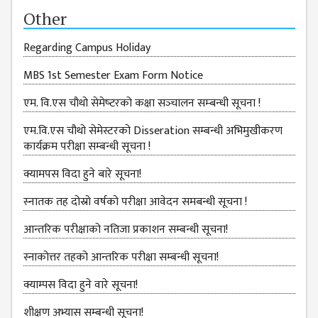
ISSUES &
Other
CHALLENGES
KMC SOCIAL
Regarding Campus Holiday
PROGRESS
MBS 1st Semester Exam Form Notice
STRATEGIC PLAN
एम. वि.एस चौथो सेमेष्‍टरको कक्षा सञ्‍चालन सम्‍बन्‍धी सूचना !
STATUTE
एम.वि.एस चौथो सेमेस्टरको Disseration सम्बन्धी अभिमुखीकरण
VALUABLE
कार्यक्रम परीक्षा सम्बन्धी सूचना !
SUPPORTER
क्यामपस विदा हुने बारे सूचना!
INSTITUTIONAL
स्‍नातक तह दोस्रो वर्षको परीक्षा आवेदन समबन्धी सूचना !
INDIVIDUAL
आन्तरिक परीक्षाको नतिजा प्रकाशन सम्बन्धी सूचना!
OUR TEAM
स्नाकोत्तर तहको आन्तरिक परीक्षा सम्बन्धी सूचना!
CAMPUS
WINGS
क्याम्पस विदा हुने वारे सूचना!
CAMPUS
शीक्षण अभ्यास सम्बन्धी सूचना!