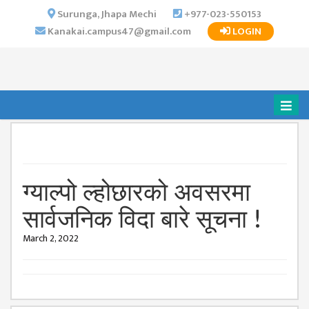
×
Surunga, Jhapa Mechi
+977-023-550153
Kanakai.campus47@gmail.com
LOGIN
HOME
ABOUT US
INSTITUTIONAL
OVERVIEW
VISION MISSION
OBJECTIVES
ग्‍याल्‍पो ल्‍होछारको अवसरमा
MAJOR
STRATEGIES
सार्वजनिक विदा बारे सूचना !
ORGANIZATIONAL
March 2, 2022
STRUCTURE
ACTIVITIES &
ACHIEVEMENTS