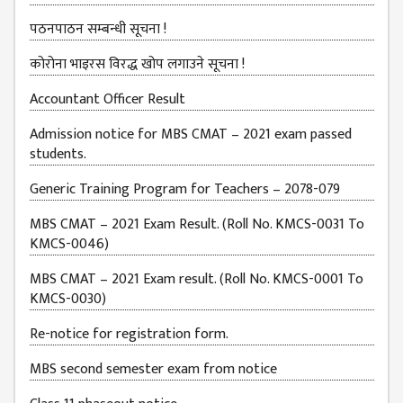
EXAMINATION
FORMS
पठनपाठन सम्बन्धी सूचना !
QUESTIONNAIRE
कोरोना भाइरस विरद्ध खोप लगाउने सूचना !
SCHOLARSHIP
Accountant Officer Result
GUIDELINES
Admission notice for MBS CMAT – 2021 exam passed
OTHERS FORM
students.
DETAILS
Generic Training Program for Teachers – 2078-079
KMC OFFICIAL
REPORTS
MBS CMAT – 2021 Exam Result. (Roll No. KMCS-0031 To
KMCS-0046)
ENROLLMENT
TREND
MBS CMAT – 2021 Exam result. (Roll No. KMCS-0001 To
ANALYSES
KMCS-0030)
KMC
Re-notice for registration form.
GRADUATED
MBS second semester exam from notice
STUDENT
ENROLLMENT