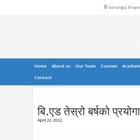
×
Surunga, Jhapa
HOME
ABOUT US
INSTITUTIONAL
OVERVIEW
VISION MISSION
Home
About us
Our Team
Courses
Academi
OBJECTIVES
Contact
MAJOR
STRATEGIES
ORGANIZATIONAL
बि.एड तेस्रो बर्षको प्रयोग
STRUCTURE
April 22, 2022
ACTIVITIES &
ACHIEVEMENTS
ISSUES &