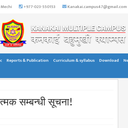
 Mechi
+977-023-550153
Kanakai.campus47@gmail.com
c
Reports & Publication
Curriculum & syllabus
Download
Ne
ात्मक सम्बन्धी सूचना!