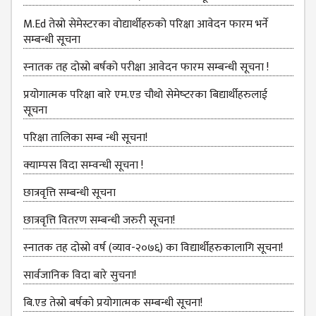
KMC
PROGRAMS
M.Ed तेस्रो सेमेस्टरका वोद्यार्थीहरुको परिक्षा आवेदन फारम भर्ने
& POLICIES
सम्बन्धी सूचना
FEE
स्‍नातक तह दोस्रो बर्षको परीक्षा आवेदन फारम सम्बन्धी सूचना !
STRUCTURE
प्रयोगात्मक परिक्षा बारे एम.एड चौथो सेमेष्‍टरका बिद्यार्थीहरुलाई
METHODS &
सूचना
TECHNIQUES
परिक्षा तालिका सम्ब न्धी सूचना!
RULES &
REGULATION
क्‍याम्‍पस विदा सम्‍वन्‍धी सूचना !
KMC INTAKE
छात्रवृत्ति सम्बन्धी सूचना
CAPACITY
छात्रवृत्ति वितरण सम्बन्धी जरुरी सूचना!
RESULT
स्‍नातक तह दोस्रो वर्ष (व्याव-२०७६) का विद्यार्थीहरुकालागि सूचना!
REPORTS &
PUBLICATION
सार्वजानिक विदा बारे सुचना!
AUDIT
बि.एड तेस्रो बर्षको प्रयोगात्मक सम्बन्धी सूचना!
REPORT