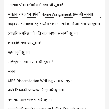
स्नातक चौथो बर्षको भर्ना सम्बन्धी सूचना!
ANNUAL
REPORT
स्‍नातक तह प्रथम वर्षको Home Assignment सम्बन्धी सूचना!
TRACER
कक्षा १२ र स्‍नातक तह दोस्रो वर्षको आन्‍तरिक परीक्षा सम्बन्‍धी सूचना!
STUDY
आन्‍तरिक परिक्षाको नतिजा प्रकाशन सम्‍बन्‍धी सूचना!
REPORT
JOURNAL &
छात्रवृत्ति सम्बन्‍धी सूचना!
BULLETIN
महत्त्वपूर्ण सूचना
BROCHURE
रजिष्‍ट्रेशन फारम सम्बन्धी सुचना !
PROSPECTUS
सुचना
CURRICULUM &
MBS Disseratation Writing सम्बन्‍धी सूचना
SYLLABUS
नारी दिवसको अवसरमा विदा बारे सूचना!
MANAGEMENT(BBS)
BBS FIRST YEAR
कर्मचारी आवश्‍यकता बारे सूचना !