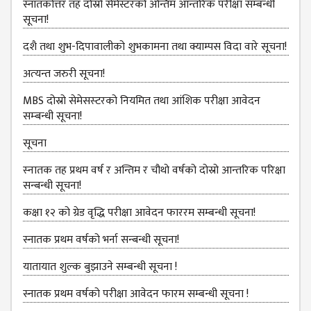
स्नातकोत्तर तह दोस्रो सेमेस्टरको अन्तिम आन्तरिक परीक्षा सम्बन्धी
DEPARTMENT
सूचना!
ENGLISH
दशै तथा शुभ-दिपावालीको शुभकामना तथा क्याम्पस विदा वारे सूचना!
DEPARTMENT
अत्‍यन्‍त जरुरी सूचना!
HUMANITIES &
SOCIAL
MBS दोस्रो सेमेसस्‍टरको नियमित तथा आंशिक परीक्षा आवेदन
SCIENCE
सम्‍बन्धी सूचना!
DEPARTMENT
सूचना
EDUCATION
DEPARTMENT
स्‍नातक तह प्रथम वर्ष र अन्तिम र चौथो वर्षको दोस्रो आन्‍तरिक परिक्षा
सन्बन्धी सूचना!
MANAGEMENT
DEPARTMENT
कक्षा १२ को ग्रेड वृद्धि परीक्षा आवेदन फाररम सम्बन्धी सूचना!
FACULTY
स्नातक प्रथम वर्षको भर्ना सन्बन्धी सूचना!
MEMBERS
यातायात शुल्‍क बुझाउने सम्बन्धी सूचना !
TEACHING
STAFFS
स्नातक प्रथम वर्षको परीक्षा आवेदन फारम सम्बन्धी सूचना !