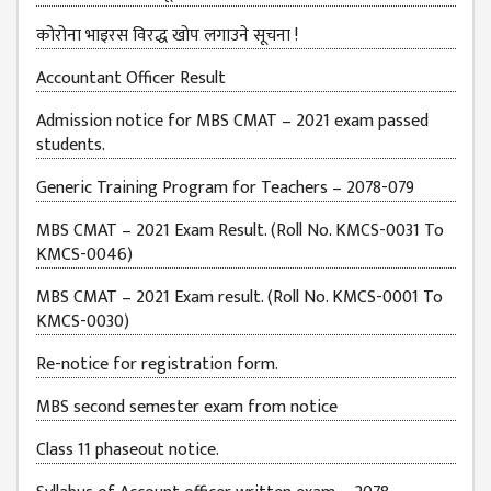
EXAMINATION
FORMS
कोरोना भाइरस विरद्ध खोप लगाउने सूचना !
QUESTIONNAIRE
Accountant Officer Result
SCHOLARSHIP
Admission notice for MBS CMAT – 2021 exam passed
GUIDELINES
students.
OTHERS FORM
Generic Training Program for Teachers – 2078-079
DETAILS
MBS CMAT – 2021 Exam Result. (Roll No. KMCS-0031 To
KMC OFFICIAL
KMCS-0046)
REPORTS
MBS CMAT – 2021 Exam result. (Roll No. KMCS-0001 To
ENROLLMENT
KMCS-0030)
TREND
ANALYSES
Re-notice for registration form.
KMC
MBS second semester exam from notice
GRADUATED
Class 11 phaseout notice.
STUDENT
ENROLLMENT