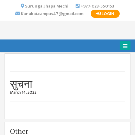
×
Surunga, Jhapa Mechi
+977-023-550153
Kanakai.campus47@gmail.com
LOGIN
HOME
ABOUT US
INSTITUTIONAL
OVERVIEW
VISION MISSION
OBJECTIVES
सुचना
MAJOR
STRATEGIES
March 14, 2022
ORGANIZATIONAL
STRUCTURE
ACTIVITIES &
ACHIEVEMENTS
Other