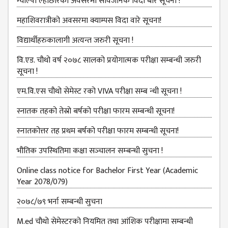
BBS SECOND YEAR
ग्‍याल्‍पो ल्‍होछारको अवसरमा सार्वजनिक विदा बारे सूचना !
BBS THIRD YEAR
महाशिवरात्रीको अवसरमा क्याम्पस विदा वारे सूचना!
BBS FOURTH YEAR
विद्यार्थीहरुकालागी अत्यन्त जरुरी सूचना !
HUMANITIES (BA)
वि.एड. चौथो वर्ष २०७८ सालको प्रयोगात्मक परीक्षा सम्बन्धी जरुरी
सूचना !
BA FIRST YEAR
एम.वि.एस चौथो सेमेस्ट रको VIVA परीक्षा सम्ब न्धी सूचना !
BA SECOND YEAR
स्नातक तहको तेस्रो बर्षको परीक्षा फारम सम्बन्‍धी सूचना!
BA THIRD YEAR
स्‍नातकोत्तर तह प्रथम बर्षको परीक्षा फारम सम्बन्‍धी सूचना!
BA FOURTH YEAR
भौतिक उपस्‍थितिमा कक्षा सञ्‍चालन सम्‍बन्‍धी सुचना !
EDUCATION(B.ED)
Online class notice for Bachelor First Year (Academic
B.ED FIRST YEAR
Year 2078/079)
B.ED SECOND YEAR
२०७८/७९ भर्ना सम्बन्धी सुचना
B.ED THIRD YEAR
M.ed चौथो सेमेस्टरको नियमित तथा आंशिक परीक्षामा सम्बन्धी