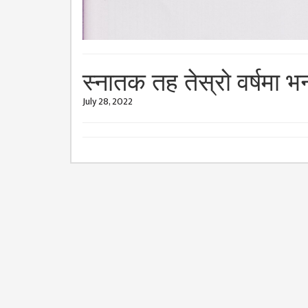
GENERAL
ASSEMBLY
CAMPUS
MANAGEMENT
COMMITTEE
स्‍नातक तह तेस्रो वर्षमा भर्
ACCOUNT
July 28, 2022
COMMITTEE
ADVISORY
COMMITTEE
COMMITTEE
SELF-
ASSESSMENT
TEAM (SAT)
INTERNAL
QUALITY
ASSURANCE