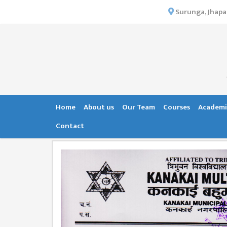
×
Surunga, Jhapa
HOME
ABOUT US
INSTITUTIONAL
OVERVIEW
VISION MISSION
Home
About us
Our Team
Courses
Academi
OBJECTIVES
Contact
MAJOR
STRATEGIES
ORGANIZATIONAL
STRUCTURE
ACTIVITIES &
ACHIEVEMENTS
ISSUES &