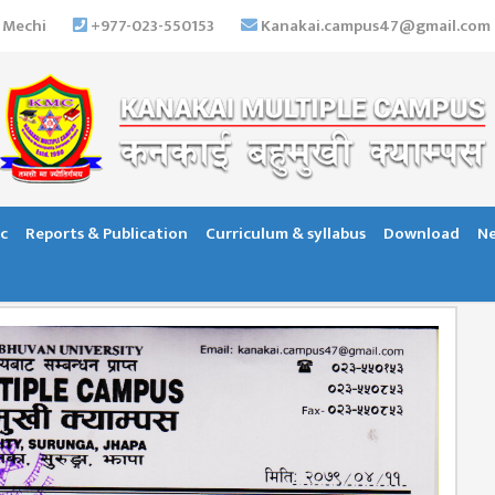
 Mechi
+977-023-550153
Kanakai.campus47@gmail.com
c
Reports & Publication
Curriculum & syllabus
Download
Ne