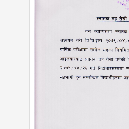
CHALLENGES
KMC SOCIAL
PROGRESS
STRATEGIC PLAN
STATUTE
VALUABLE
SUPPORTER
INSTITUTIONAL
INDIVIDUAL
OUR TEAM
CAMPUS
WINGS
CAMPUS