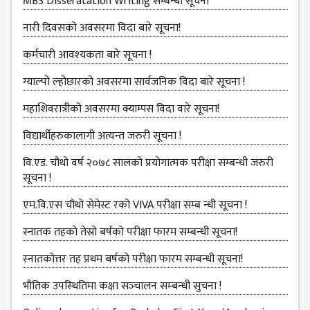
BBS SECOND YEAR
MBS Disseratation Writing सम्बन्‍धी सूचना
BBS THIRD YEAR
नारी दिवसको अवसरमा विदा बारे सूचना!
BBS FOURTH YEAR
कर्मचारी आवश्‍यकता बारे सूचना !
HUMANITIES (BA)
ग्‍याल्‍पो ल्‍होछारको अवसरमा सार्वजनिक विदा बारे सूचना !
BA FIRST YEAR
महाशिवरात्रीको अवसरमा क्याम्पस विदा वारे सूचना!
BA SECOND YEAR
विद्यार्थीहरुकालागी अत्यन्त जरुरी सूचना !
BA THIRD YEAR
वि.एड. चौथो वर्ष २०७८ सालको प्रयोगात्मक परीक्षा सम्बन्धी जरुरी
सूचना !
BA FOURTH YEAR
एम.वि.एस चौथो सेमेस्ट रको VIVA परीक्षा सम्ब न्धी सूचना !
EDUCATION(B.ED)
स्नातक तहको तेस्रो बर्षको परीक्षा फारम सम्बन्‍धी सूचना!
B.ED FIRST YEAR
स्‍नातकोत्तर तह प्रथम बर्षको परीक्षा फारम सम्बन्‍धी सूचना!
B.ED SECOND YEAR
भौतिक उपस्‍थितिमा कक्षा सञ्‍चालन सम्‍बन्‍धी सुचना !
B.ED THIRD YEAR