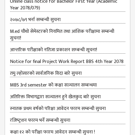
Online class notice for Bachelor First Year (Academic
B.ED FOURTH YEAR
Year 2078/079)
ONE YEAR B.ED
२०७८/७९ भर्ना सम्बन्धी सुचना
EDUCATION(M.ED)
M.ed चौथो सेमेस्टरको नियमित तथा आंशिक परीक्षामा सम्बन्धी
M.ED FIRST
सुचना!
SEMESTERS
आन्‍तरिक परीक्षाको नतिजा प्रकाशन सम्‍बन्धी सूचना!
M.ED SECOND
SEMESTERS
Notice for final Project Work Report BBS 4th Year 2078
M.ED THIRD
तमु ल्होसारको सार्वजनिक विदा बारे सुचना
SEMESTERS
MBS 3rd semester को कक्षा सञ्‍चालन सम्बन्धमा
M.ED FOURTH
अतिरिक्त विभागद्वारा सञ्‍चालन हुने खेलकुद बारे सुचना
SEMESTERS
स्नातक प्रथम वर्षको परिक्षा आवेदन फारम सम्बन्धी सुचना
MANAGEMENT
(MBS)
रजिष्‍ट्रशन फारम भर्ने सम्बन्धी सुचना
MBS FIRST
कक्षा १२ को परीक्षा फारम आवेदन सम्बन्धी सुचना !
SEMESTERS