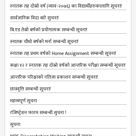
स्‍नातक तह दोस्रो वर्ष (व्याव-२०७६) का विद्यार्थीहरुकालागि सूचना!
ANNUAL
REPORT
सार्वजानिक विदा बारे सुचना!
TRACER
बि.एड तेस्रो बर्षको प्रयोगात्मक सम्बन्धी सूचना!
STUDY
स्नातक चौथो बर्षको भर्ना सम्बन्धी सूचना!
REPORT
JOURNAL &
स्‍नातक तह प्रथम वर्षको Home Assignment सम्बन्धी सूचना!
BULLETIN
कक्षा १२ र स्‍नातक तह दोस्रो वर्षको आन्‍तरिक परीक्षा सम्बन्‍धी सूचना!
BROCHURE
आन्‍तरिक परिक्षाको नतिजा प्रकाशन सम्‍बन्‍धी सूचना!
PROSPECTUS
छात्रवृत्ति सम्बन्‍धी सूचना!
CURRICULUM &
महत्त्वपूर्ण सूचना
SYLLABUS
रजिष्‍ट्रेशन फारम सम्बन्धी सुचना !
MANAGEMENT(BBS)
BBS FIRST YEAR
सुचना