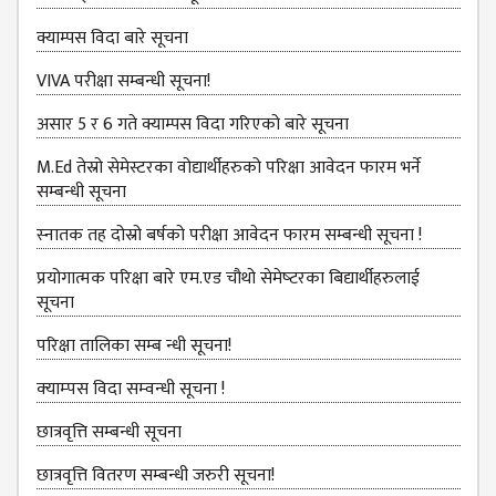
KMC
PROGRAMS
क्याम्पस विदा बारे सूचना
& POLICIES
VIVA परीक्षा सम्बन्‍धी सूचना!
FEE
STRUCTURE
असार 5 र 6 गते क्याम्पस विदा गरिएको बारे सूचना
METHODS &
M.Ed तेस्रो सेमेस्टरका वोद्यार्थीहरुको परिक्षा आवेदन फारम भर्ने
TECHNIQUES
सम्बन्धी सूचना
RULES &
स्‍नातक तह दोस्रो बर्षको परीक्षा आवेदन फारम सम्बन्धी सूचना !
REGULATION
प्रयोगात्मक परिक्षा बारे एम.एड चौथो सेमेष्‍टरका बिद्यार्थीहरुलाई
KMC INTAKE
सूचना
CAPACITY
परिक्षा तालिका सम्ब न्धी सूचना!
RESULT
क्‍याम्‍पस विदा सम्‍वन्‍धी सूचना !
REPORTS &
PUBLICATION
छात्रवृत्ति सम्बन्धी सूचना
AUDIT
छात्रवृत्ति वितरण सम्बन्धी जरुरी सूचना!
REPORT