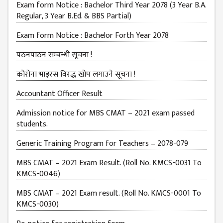
EXAMINATION
Exam form Notice : Bachelor Third Year 2078 (3 Year B.A.
FORMS
Regular, 3 Year B.Ed. & BBS Partial)
QUESTIONNAIRE
Exam form Notice : Bachelor Forth Year 2078
SCHOLARSHIP
पठनपाठन सम्बन्धी सूचना !
GUIDELINES
कोरोना भाइरस विरद्ध खोप लगाउने सूचना !
OTHERS FORM
DETAILS
Accountant Officer Result
KMC OFFICIAL
Admission notice for MBS CMAT – 2021 exam passed
REPORTS
students.
ENROLLMENT
Generic Training Program for Teachers – 2078-079
TREND
ANALYSES
MBS CMAT – 2021 Exam Result. (Roll No. KMCS-0031 To
KMCS-0046)
KMC
GRADUATED
MBS CMAT – 2021 Exam result. (Roll No. KMCS-0001 To
KMCS-0030)
STUDENT
ENROLLMENT