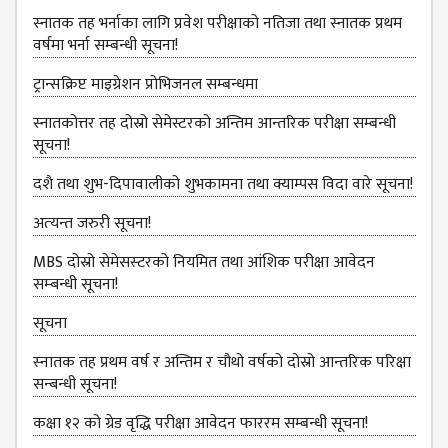
DEPARTMENT
स्नातक तह भर्नाका लागि प्रवेश परीक्षाको नतिजा तथा स्नातक प्रथम
वर्षमा भर्ना सम्बन्धी सूचना!
ENGLISH
DEPARTMENT
ट्रान्सक्रिप्ट माइग्रेशन प्रोभिजनल सम्बन्धमा
HUMANITIES &
स्नातकोत्तर तह दोस्रो सेमेस्टरको अन्तिम आन्तरिक परीक्षा सम्बन्धी
SOCIAL
सूचना!
SCIENCE
DEPARTMENT
दशै तथा शुभ-दिपावालीको शुभकामना तथा क्याम्पस विदा वारे सूचना!
EDUCATION
अत्‍यन्‍त जरुरी सूचना!
DEPARTMENT
MBS दोस्रो सेमेसस्‍टरको नियमित तथा आंशिक परीक्षा आवेदन
MANAGEMENT
सम्‍बन्धी सूचना!
DEPARTMENT
सूचना
FACULTY
MEMBERS
स्‍नातक तह प्रथम वर्ष र अन्तिम र चौथो वर्षको दोस्रो आन्‍तरिक परिक्षा
सन्बन्धी सूचना!
TEACHING
STAFFS
कक्षा १२ को ग्रेड वृद्धि परीक्षा आवेदन फाररम सम्बन्धी सूचना!