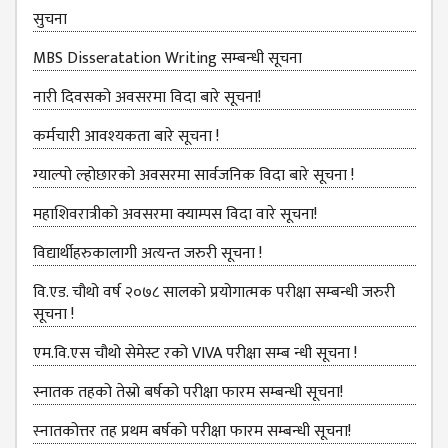
B.ED FOURTH YEAR
सुचना
ONE YEAR B.ED
MBS Disseratation Writing सम्बन्‍धी सूचना
EDUCATION(M.ED)
नारी दिवसको अवसरमा विदा बारे सूचना!
M.ED FIRST
कर्मचारी आवश्‍यकता बारे सूचना !
SEMESTERS
ग्‍याल्‍पो ल्‍होछारको अवसरमा सार्वजनिक विदा बारे सूचना !
M.ED SECOND
SEMESTERS
महाशिवरात्रीको अवसरमा क्याम्पस विदा वारे सूचना!
M.ED THIRD
विद्यार्थीहरुकालागी अत्यन्त जरुरी सूचना !
SEMESTERS
वि.एड. चौथो वर्ष २०७८ सालको प्रयोगात्मक परीक्षा सम्बन्धी जरुरी
M.ED FOURTH
सूचना !
SEMESTERS
एम.वि.एस चौथो सेमेस्ट रको VIVA परीक्षा सम्ब न्धी सूचना !
MANAGEMENT
(MBS)
स्नातक तहको तेस्रो बर्षको परीक्षा फारम सम्बन्‍धी सूचना!
MBS FIRST
स्‍नातकोत्तर तह प्रथम बर्षको परीक्षा फारम सम्बन्‍धी सूचना!
SEMESTERS