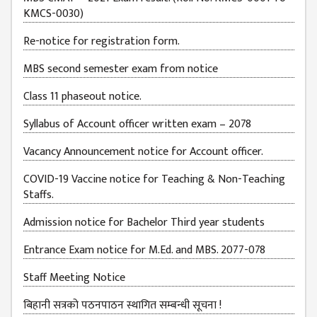
KMCS-0030)
JOB
PLACEMENT
Re-notice for registration form.
VACANCY
MBS second semester exam from notice
TENDER
Class 11 phaseout notice.
MEDIA
Syllabus of Account officer written exam – 2078
VIDEO
Vacancy Announcement notice for Account officer.
GALLERY
COVID-19 Vaccine notice for Teaching & Non-Teaching
FEEDBACK
Staffs.
FAQ
Admission notice for Bachelor Third year students
CONTACT
Entrance Exam notice for M.Ed. and MBS. 2077-078
Staff Meeting Notice
बिहानी सत्रको पठनपाठन स्थागित सम्बन्धी सूचना !