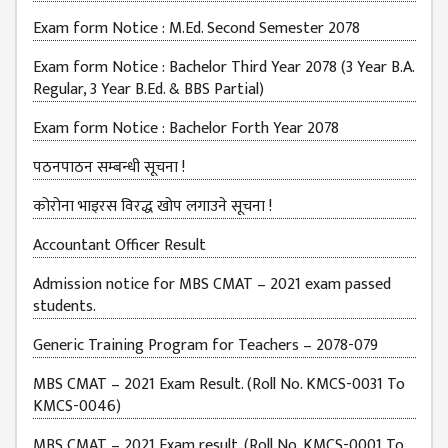
Exam form Notice : M.Ed. Second Semester 2078
BUDGETS
Exam form Notice : Bachelor Third Year 2078 (3 Year B.A.
EMIS 2082-83
Regular, 3 Year B.Ed. & BBS Partial)
DOCUMENTS
Exam form Notice : Bachelor Forth Year 2078
NEWS &
EVENT
पठनपाठन सम्बन्धी सूचना !
KMC
कोरोना भाइरस विरद्ध खोप लगाउने सूचना !
EVENT
CALENDAR
Accountant Officer Result
KMC
Admission notice for MBS CMAT – 2021 exam passed
ACADEMIC
students.
CALENDAR
Generic Training Program for Teachers – 2078-079
CAREERS
MBS CMAT – 2021 Exam Result. (Roll No. KMCS-0031 To
COUNSELING
KMCS-0046)
INTERNSHIP
MBS CMAT – 2021 Exam result. (Roll No. KMCS-0001 To