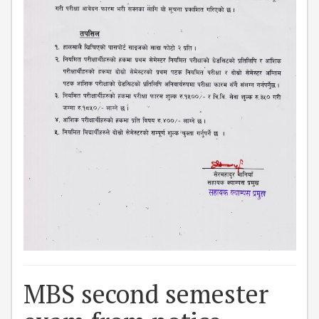
ISSUES &
CHALLENGES
KMC SOCIAL
PROGRESS
STRATEGIC PLAN
STATUTE
VALUABLE
SUPPORTER
INSTITUTIONAL
INDIVIDUAL
OUR TEAM
CAMPUS
WINGS
MBS second semester
CAMPUS