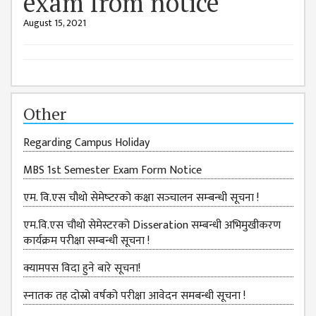
exam from notice
GENERAL
ASSEMBLY
August 15, 2021
CAMPUS
MANAGEMENT
COMMITTEE
ACCOUNT
Other
COMMITTEE
Regarding Campus Holiday
ADVISORY
COMMITTEE
MBS 1st Semester Exam Form Notice
COMMITTEE
एम. वि.एस चौथो सेमेष्‍टरको कक्षा सञ्‍चालन सम्‍बन्‍धी सूचना !
SELF-
एम.वि.एस चौथो सेमेस्टरको Disseration सम्बन्धी अभिमुखीकरण
ASSESSMENT
कार्यक्रम परीक्षा सम्बन्धी सूचना !
TEAM (SAT)
क्यामपस विदा हुने बारे सूचना!
INTERNAL
QUALITY
स्‍नातक तह दोस्रो वर्षको परीक्षा आवेदन समबन्धी सूचना !
ASSURANCE