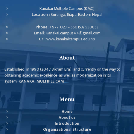
Kanakai Multiple Campus (KMC)
Location :
Surunga, Jhapa, Eastern Nepal
Phone:
+977-023 – 550153/ 550853
Email:
Kanakai.campus47@gmail.com
Url:
www.kanakaicampus.edu.np
About
Established in 1990 (2047 Bikram Era) and currently on the way to
obtaining academic excellence as well as modernization in its
system,
KANAKAI MULTIPLE CAM
......
Menu
Home
About us
Introduction
Organizational Structure