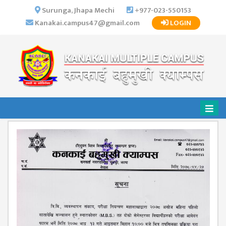
×
Surunga, Jhapa Mechi
+977-023-550153
Kanakai.campus47@gmail.com
LOGIN
HOME
ABOUT US
INSTITUTIONAL
OVERVIEW
VISION MISSION
OBJECTIVES
MAJOR
STRATEGIES
ORGANIZATIONAL
STRUCTURE
ACTIVITIES &
ACHIEVEMENTS