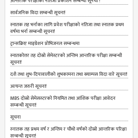
आन्तरीक परीक्षाको नतिजा प्रकाशन सम्बन्धी सूनचा !
NON
TEACHING
सार्वजनिक विदा सम्बन्धी सूचना!
STAFFS
स्नातक तह भर्नाका लागि प्रवेश परीक्षाको नतिजा तथा स्नातक प्रथम
COURSES
वर्षमा भर्ना सम्बन्धी सूचना!
BACHELOR
ट्रान्सक्रिप्ट माइग्रेशन प्रोभिजनल सम्बन्धमा
MANAGEMENT(BBS)
स्नातकोत्तर तह दोस्रो सेमेस्टरको अन्तिम आन्तरिक परीक्षा सम्बन्धी
EDUCATION(B.ED)
सूचना!
HUMANITIES (BA)
दशै तथा शुभ-दिपावालीको शुभकामना तथा क्याम्पस विदा वारे सूचना!
MASTER
अत्‍यन्‍त जरुरी सूचना!
EDUCATION(M.ED)
MBS दोस्रो सेमेसस्‍टरको नियमित तथा आंशिक परीक्षा आवेदन
सम्‍बन्धी सूचना!
MANAGEMENT
(MBS)
सूचना
ACADEMIC
स्‍नातक तह प्रथम वर्ष र अन्तिम र चौथो वर्षको दोस्रो आन्‍तरिक परिक्षा
सन्बन्धी सूचना!