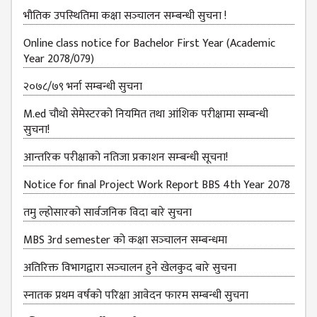
भौतिक उपस्‍थितिमा कक्षा सञ्‍चालन सम्‍बन्‍धी सुचना !
MBS SECOND
SEMESTERS
Online class notice for Bachelor First Year (Academic
Year 2078/079)
MBS THIRD
SEMESTERS
२०७८/७९ भर्ना सम्बन्धी सुचना
MBS FOURTH
M.ed चौथो सेमेस्टरको नियमित तथा आंशिक परीक्षामा सम्बन्धी
SEMESTERS
सुचना!
DOWNLOAD
आन्‍तरिक परीक्षाको नतिजा प्रकाशन सम्‍बन्धी सूचना!
PROJECTED FOR
Notice for final Project Work Report BBS 4th Year 2078
STUDENTS
तमु ल्होसारको सार्वजनिक विदा बारे सुचना
CLASS ROUTINE
MBS 3rd semester को कक्षा सञ्‍चालन सम्बन्धमा
EXAM ROUTINE
अतिरिक्त विभागद्वारा सञ्‍चालन हुने खेलकुद बारे सुचना
ADMISSION
FORMS
स्नातक प्रथम वर्षको परिक्षा आवेदन फारम सम्बन्धी सुचना