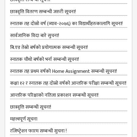
BBS SECOND YEAR
BBS THIRD YEAR
छात्रवृत्ति वितरण सम्बन्धी जरुरी सूचना!
BBS FOURTH YEAR
स्‍नातक तह दोस्रो वर्ष (व्याव-२०७६) का विद्यार्थीहरुकालागि सूचना!
HUMANITIES (BA)
सार्वजानिक विदा बारे सुचना!
BA FIRST YEAR
बि.एड तेस्रो बर्षको प्रयोगात्मक सम्बन्धी सूचना!
BA SECOND YEAR
स्नातक चौथो बर्षको भर्ना सम्बन्धी सूचना!
BA THIRD YEAR
स्‍नातक तह प्रथम वर्षको Home Assignment सम्बन्धी सूचना!
BA FOURTH YEAR
कक्षा १२ र स्‍नातक तह दोस्रो वर्षको आन्‍तरिक परीक्षा सम्बन्‍धी सूचना!
EDUCATION(B.ED)
आन्‍तरिक परिक्षाको नतिजा प्रकाशन सम्‍बन्‍धी सूचना!
B.ED FIRST YEAR
छात्रवृत्ति सम्बन्‍धी सूचना!
B.ED SECOND YEAR
महत्त्वपूर्ण सूचना
B.ED THIRD YEAR
रजिष्‍ट्रेशन फारम सम्बन्धी सुचना !