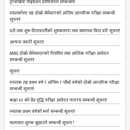
ट्रान्सक्रिप्ट माइग्रेशन प्रोभिजनल सम्बन्धमा
DEPARTMENT
स्नातकोत्तर तह दोस्रो सेमेस्टरको अन्तिम आन्तरिक परीक्षा सम्बन्धी
ENGLISH
सूचना!
DEPARTMENT
दशै तथा शुभ-दिपावालीको शुभकामना तथा क्याम्पस विदा वारे सूचना!
HUMANITIES &
SOCIAL
अत्‍यन्‍त जरुरी सूचना!
SCIENCE
DEPARTMENT
MBS दोस्रो सेमेसस्‍टरको नियमित तथा आंशिक परीक्षा आवेदन
सम्‍बन्धी सूचना!
EDUCATION
DEPARTMENT
सूचना
MANAGEMENT
स्‍नातक तह प्रथम वर्ष र अन्तिम र चौथो वर्षको दोस्रो आन्‍तरिक परिक्षा
DEPARTMENT
सन्बन्धी सूचना!
FACULTY
कक्षा १२ को ग्रेड वृद्धि परीक्षा आवेदन फाररम सम्बन्धी सूचना!
MEMBERS
स्नातक प्रथम वर्षको भर्ना सन्बन्धी सूचना!
TEACHING
STAFFS
यातायात शुल्‍क बुझाउने सम्बन्धी सूचना !