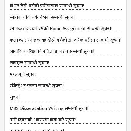
बि.एड तेस्रो बर्षको प्रयोगात्मक सम्बन्धी सूचना!
ANNUAL
REPORT
स्नातक चौथो बर्षको भर्ना सम्बन्धी सूचना!
TRACER
स्‍नातक तह प्रथम वर्षको Home Assignment सम्बन्धी सूचना!
STUDY
कक्षा १२ र स्‍नातक तह दोस्रो वर्षको आन्‍तरिक परीक्षा सम्बन्‍धी सूचना!
REPORT
JOURNAL &
आन्‍तरिक परिक्षाको नतिजा प्रकाशन सम्‍बन्‍धी सूचना!
BULLETIN
छात्रवृत्ति सम्बन्‍धी सूचना!
BROCHURE
महत्त्वपूर्ण सूचना
PROSPECTUS
रजिष्‍ट्रेशन फारम सम्बन्धी सुचना !
CURRICULUM &
सुचना
SYLLABUS
MBS Disseratation Writing सम्बन्‍धी सूचना
MANAGEMENT(BBS)
BBS FIRST YEAR
नारी दिवसको अवसरमा विदा बारे सूचना!