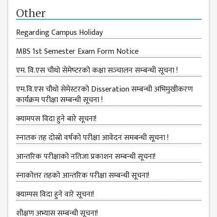
ISSUES &
Other
CHALLENGES
KMC SOCIAL
Regarding Campus Holiday
PROGRESS
MBS 1st Semester Exam Form Notice
STRATEGIC PLAN
एम. वि.एस चौथो सेमेष्‍टरको कक्षा सञ्‍चालन सम्‍बन्‍धी सूचना !
STATUTE
एम.वि.एस चौथो सेमेस्टरको Disseration सम्बन्धी अभिमुखीकरण
VALUABLE
कार्यक्रम परीक्षा सम्बन्धी सूचना !
SUPPORTER
क्यामपस विदा हुने बारे सूचना!
INSTITUTIONAL
स्‍नातक तह दोस्रो वर्षको परीक्षा आवेदन समबन्धी सूचना !
INDIVIDUAL
आन्तरिक परीक्षाको नतिजा प्रकाशन सम्बन्धी सूचना!
OUR TEAM
स्नाकोत्तर तहको आन्तरिक परीक्षा सम्बन्धी सूचना!
CAMPUS
WINGS
क्याम्पस विदा हुने वारे सूचना!
CAMPUS
शीक्षण अभ्यास सम्बन्धी सूचना!