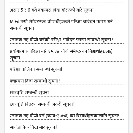
KMC
PROGRAMS
असार 5 र 6 गते क्याम्पस विदा गरिएको बारे सूचना
& POLICIES
M.Ed तेस्रो सेमेस्टरका वोद्यार्थीहरुको परिक्षा आवेदन फारम भर्ने
FEE
सम्बन्धी सूचना
STRUCTURE
स्‍नातक तह दोस्रो बर्षको परीक्षा आवेदन फारम सम्बन्धी सूचना !
METHODS &
TECHNIQUES
प्रयोगात्मक परिक्षा बारे एम.एड चौथो सेमेष्‍टरका बिद्यार्थीहरुलाई
सूचना
RULES &
REGULATION
परिक्षा तालिका सम्ब न्धी सूचना!
KMC INTAKE
क्‍याम्‍पस विदा सम्‍वन्‍धी सूचना !
CAPACITY
छात्रवृत्ति सम्बन्धी सूचना
RESULT
छात्रवृत्ति वितरण सम्बन्धी जरुरी सूचना!
REPORTS &
PUBLICATION
स्‍नातक तह दोस्रो वर्ष (व्याव-२०७६) का विद्यार्थीहरुकालागि सूचना!
AUDIT
सार्वजानिक विदा बारे सुचना!
REPORT