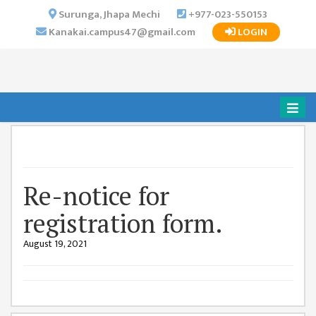
×
Surunga, Jhapa Mechi
+977-023-550153
Kanakai.campus47@gmail.com
LOGIN
HOME
ABOUT US
INSTITUTIONAL
OVERVIEW
VISION MISSION
OBJECTIVES
Re-notice for
MAJOR
STRATEGIES
registration form.
ORGANIZATIONAL
August 19, 2021
STRUCTURE
ACTIVITIES &
ACHIEVEMENTS