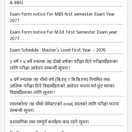
& BBS)
JOB
PLACEMENT
Exam form notice for MBS first semester. Exam Year
2077
VACANCY
Exam form notice for M.Ed. First Semester. Exam year
TENDER
2077
MEDIA
Exam Schedule : Master’s Level First Year – 2076
VIDEO
३ वर्षे र ४ वर्षे स्नातक तह दोस्रो वर्षका परीक्षा दिने परीक्षार्थीहरुका
लागि परीक्षा आवेदन सम्बन्धी सूचना !
GALLERY
FEEDBACK
४ वर्षे स्नातक तह चौथो वर्ष (बि.एड्. र बि.बि.एस) नियमित तथा
आंशिक परीक्षा दिने विद्यार्थीहरुको आवेदन फारम भर्न छुट भएका
FAQ
विद्यार्थीहरुका लागि सूचना !
CONTACT
स्नातकोत्तर तह चौथो सेमेस्टरको २०७६ सालको लागि परीक्षा फारम
सम्बन्धी सूचना
प्रशासनिक तथा सम्पूर्ण कार्यहरु बन्द रहने सूचना