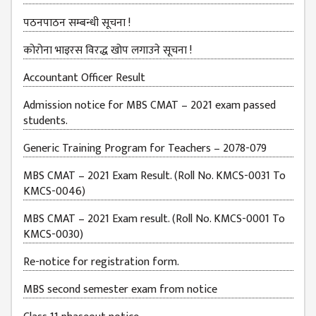
EXAMINATION
FORMS
पठनपाठन सम्बन्धी सूचना !
QUESTIONNAIRE
कोरोना भाइरस विरद्ध खोप लगाउने सूचना !
SCHOLARSHIP
Accountant Officer Result
GUIDELINES
Admission notice for MBS CMAT – 2021 exam passed
OTHERS FORM
students.
DETAILS
Generic Training Program for Teachers – 2078-079
KMC OFFICIAL
REPORTS
MBS CMAT – 2021 Exam Result. (Roll No. KMCS-0031 To
KMCS-0046)
ENROLLMENT
TREND
MBS CMAT – 2021 Exam result. (Roll No. KMCS-0001 To
ANALYSES
KMCS-0030)
KMC
Re-notice for registration form.
GRADUATED
MBS second semester exam from notice
STUDENT
ENROLLMENT