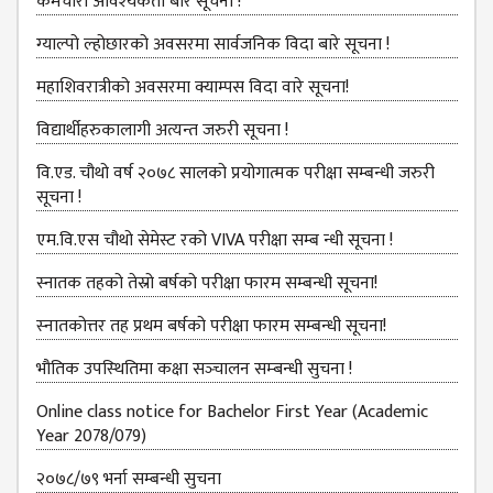
BBS SECOND YEAR
कर्मचारी आवश्‍यकता बारे सूचना !
BBS THIRD YEAR
ग्‍याल्‍पो ल्‍होछारको अवसरमा सार्वजनिक विदा बारे सूचना !
BBS FOURTH YEAR
महाशिवरात्रीको अवसरमा क्याम्पस विदा वारे सूचना!
HUMANITIES (BA)
विद्यार्थीहरुकालागी अत्यन्त जरुरी सूचना !
BA FIRST YEAR
वि.एड. चौथो वर्ष २०७८ सालको प्रयोगात्मक परीक्षा सम्बन्धी जरुरी
सूचना !
BA SECOND YEAR
एम.वि.एस चौथो सेमेस्ट रको VIVA परीक्षा सम्ब न्धी सूचना !
BA THIRD YEAR
स्नातक तहको तेस्रो बर्षको परीक्षा फारम सम्बन्‍धी सूचना!
BA FOURTH YEAR
स्‍नातकोत्तर तह प्रथम बर्षको परीक्षा फारम सम्बन्‍धी सूचना!
EDUCATION(B.ED)
भौतिक उपस्‍थितिमा कक्षा सञ्‍चालन सम्‍बन्‍धी सुचना !
B.ED FIRST YEAR
Online class notice for Bachelor First Year (Academic
B.ED SECOND YEAR
Year 2078/079)
B.ED THIRD YEAR
२०७८/७९ भर्ना सम्बन्धी सुचना