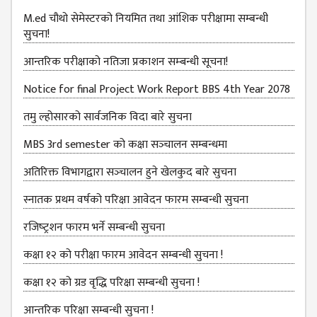
B.ED FOURTH YEAR
M.ed चौथो सेमेस्टरको नियमित तथा आंशिक परीक्षामा सम्बन्धी
ONE YEAR B.ED
सुचना!
EDUCATION(M.ED)
आन्‍तरिक परीक्षाको नतिजा प्रकाशन सम्‍बन्धी सूचना!
M.ED FIRST
Notice for final Project Work Report BBS 4th Year 2078
SEMESTERS
तमु ल्होसारको सार्वजनिक विदा बारे सुचना
M.ED SECOND
SEMESTERS
MBS 3rd semester को कक्षा सञ्‍चालन सम्बन्धमा
M.ED THIRD
अतिरिक्त विभागद्वारा सञ्‍चालन हुने खेलकुद बारे सुचना
SEMESTERS
स्नातक प्रथम वर्षको परिक्षा आवेदन फारम सम्बन्धी सुचना
M.ED FOURTH
रजिष्‍ट्रशन फारम भर्ने सम्बन्धी सुचना
SEMESTERS
कक्षा १२ को परीक्षा फारम आवेदन सम्बन्धी सुचना !
MANAGEMENT
(MBS)
कक्षा १२ को ग्रड वृद्धि परिक्षा सम्बन्धी सुचना !
MBS FIRST
आन्तरिक परिक्षा सम्बन्धी सुचना !
SEMESTERS