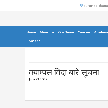
×
Surunga, Jhapa
HOME
ABOUT US
INSTITUTIONAL
Home
About us
Our Team
Courses
Academi
OVERVIEW
Contact
VISION MISSION
OBJECTIVES
MAJOR
STRATEGIES
क्याम्पस विदा बारे सूचना
ORGANIZATIONAL
June 23, 2022
STRUCTURE
ACTIVITIES &
ACHIEVEMENTS
ISSUES &