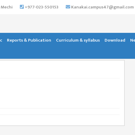
 Mechi
+977-023-550153
Kanakai.campus47@gmail.com
c
Reports & Publication
Curriculum & syllabus
Download
Ne