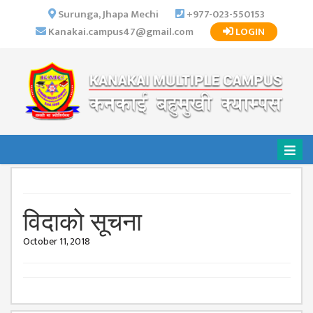
×
Surunga, Jhapa Mechi
+977-023-550153
Kanakai.campus47@gmail.com
LOGIN
HOME
ABOUT US
INSTITUTIONAL
OVERVIEW
VISION MISSION
OBJECTIVES
MAJOR
STRATEGIES
विदाकाे सूचना
ORGANIZATIONAL
October 11, 2018
STRUCTURE
ACTIVITIES &
ACHIEVEMENTS