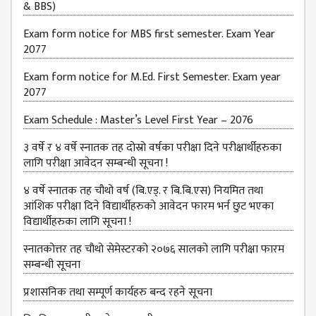
& BBS)
JOB
PLACEMENT
Exam form notice for MBS first semester. Exam Year
2077
VACANCY
Exam form notice for M.Ed. First Semester. Exam year
TENDER
2077
MEDIA
Exam Schedule : Master’s Level First Year – 2076
VIDEO
३ वर्षे र ४ वर्षे स्नातक तह दोस्रो वर्षका परीक्षा दिने परीक्षार्थीहरुका
लागि परीक्षा आवेदन सम्बन्धी सूचना !
GALLERY
FEEDBACK
४ वर्षे स्नातक तह चौथो वर्ष (बि.एड्. र बि.बि.एस) नियमित तथा
आंशिक परीक्षा दिने विद्यार्थीहरुको आवेदन फारम भर्न छुट भएका
FAQ
विद्यार्थीहरुका लागि सूचना !
CONTACT
स्नातकोत्तर तह चौथो सेमेस्टरको २०७६ सालको लागि परीक्षा फारम
सम्बन्धी सूचना
प्रशासनिक तथा सम्पूर्ण कार्यहरु बन्द रहने सूचना