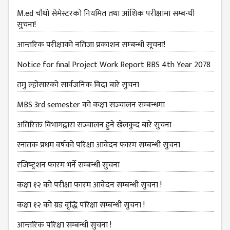
B.ED FOURTH YEAR
M.ed चौथो सेमेस्टरको नियमित तथा आंशिक परीक्षामा सम्बन्धी
ONE YEAR B.ED
सुचना!
EDUCATION(M.ED)
आन्‍तरिक परीक्षाको नतिजा प्रकाशन सम्‍बन्धी सूचना!
M.ED FIRST
Notice for final Project Work Report BBS 4th Year 2078
SEMESTERS
तमु ल्होसारको सार्वजनिक विदा बारे सुचना
M.ED SECOND
SEMESTERS
MBS 3rd semester को कक्षा सञ्‍चालन सम्बन्धमा
M.ED THIRD
अतिरिक्त विभागद्वारा सञ्‍चालन हुने खेलकुद बारे सुचना
SEMESTERS
स्नातक प्रथम वर्षको परिक्षा आवेदन फारम सम्बन्धी सुचना
M.ED FOURTH
रजिष्‍ट्रशन फारम भर्ने सम्बन्धी सुचना
SEMESTERS
कक्षा १२ को परीक्षा फारम आवेदन सम्बन्धी सुचना !
MANAGEMENT
(MBS)
कक्षा १२ को ग्रड वृद्धि परिक्षा सम्बन्धी सुचना !
MBS FIRST
आन्तरिक परिक्षा सम्बन्धी सुचना !
SEMESTERS