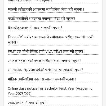
BBS SECOND YEAR
कर्मचारी आवश्‍यकता बारे सूचना !
BBS THIRD YEAR
ग्‍याल्‍पो ल्‍होछारको अवसरमा सार्वजनिक विदा बारे सूचना !
BBS FOURTH YEAR
महाशिवरात्रीको अवसरमा क्याम्पस विदा वारे सूचना!
HUMANITIES (BA)
विद्यार्थीहरुकालागी अत्यन्त जरुरी सूचना !
BA FIRST YEAR
वि.एड. चौथो वर्ष २०७८ सालको प्रयोगात्मक परीक्षा सम्बन्धी जरुरी
सूचना !
BA SECOND YEAR
एम.वि.एस चौथो सेमेस्ट रको VIVA परीक्षा सम्ब न्धी सूचना !
BA THIRD YEAR
स्नातक तहको तेस्रो बर्षको परीक्षा फारम सम्बन्‍धी सूचना!
BA FOURTH YEAR
स्‍नातकोत्तर तह प्रथम बर्षको परीक्षा फारम सम्बन्‍धी सूचना!
EDUCATION(B.ED)
भौतिक उपस्‍थितिमा कक्षा सञ्‍चालन सम्‍बन्‍धी सुचना !
B.ED FIRST YEAR
Online class notice for Bachelor First Year (Academic
B.ED SECOND YEAR
Year 2078/079)
B.ED THIRD YEAR
२०७८/७९ भर्ना सम्बन्धी सुचना