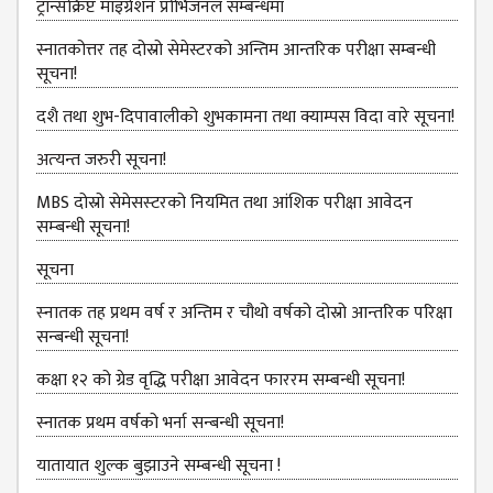
ट्रान्सक्रिप्ट माइग्रेशन प्रोभिजनल सम्बन्धमा
DEPARTMENT
स्नातकोत्तर तह दोस्रो सेमेस्टरको अन्तिम आन्तरिक परीक्षा सम्बन्धी
ENGLISH
सूचना!
DEPARTMENT
दशै तथा शुभ-दिपावालीको शुभकामना तथा क्याम्पस विदा वारे सूचना!
HUMANITIES &
SOCIAL
अत्‍यन्‍त जरुरी सूचना!
SCIENCE
DEPARTMENT
MBS दोस्रो सेमेसस्‍टरको नियमित तथा आंशिक परीक्षा आवेदन
सम्‍बन्धी सूचना!
EDUCATION
DEPARTMENT
सूचना
MANAGEMENT
स्‍नातक तह प्रथम वर्ष र अन्तिम र चौथो वर्षको दोस्रो आन्‍तरिक परिक्षा
DEPARTMENT
सन्बन्धी सूचना!
FACULTY
कक्षा १२ को ग्रेड वृद्धि परीक्षा आवेदन फाररम सम्बन्धी सूचना!
MEMBERS
स्नातक प्रथम वर्षको भर्ना सन्बन्धी सूचना!
TEACHING
STAFFS
यातायात शुल्‍क बुझाउने सम्बन्धी सूचना !