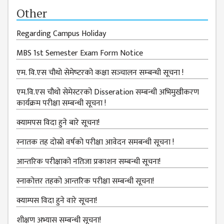
ISSUES &
Other
CHALLENGES
KMC SOCIAL
Regarding Campus Holiday
PROGRESS
MBS 1st Semester Exam Form Notice
STRATEGIC PLAN
एम. वि.एस चौथो सेमेष्‍टरको कक्षा सञ्‍चालन सम्‍बन्‍धी सूचना !
STATUTE
एम.वि.एस चौथो सेमेस्टरको Disseration सम्बन्धी अभिमुखीकरण
VALUABLE
कार्यक्रम परीक्षा सम्बन्धी सूचना !
SUPPORTER
क्यामपस विदा हुने बारे सूचना!
INSTITUTIONAL
स्‍नातक तह दोस्रो वर्षको परीक्षा आवेदन समबन्धी सूचना !
INDIVIDUAL
आन्तरिक परीक्षाको नतिजा प्रकाशन सम्बन्धी सूचना!
OUR TEAM
स्नाकोत्तर तहको आन्तरिक परीक्षा सम्बन्धी सूचना!
CAMPUS
WINGS
क्याम्पस विदा हुने वारे सूचना!
CAMPUS
शीक्षण अभ्यास सम्बन्धी सूचना!