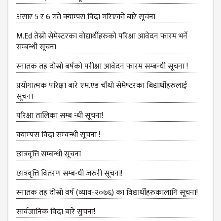
KMC
PROGRAMS
असार 5 र 6 गते क्याम्पस विदा गरिएको बारे सूचना
& POLICIES
M.Ed तेस्रो सेमेस्टरका वोद्यार्थीहरुको परिक्षा आवेदन फारम भर्ने
FEE
सम्बन्धी सूचना
STRUCTURE
स्‍नातक तह दोस्रो बर्षको परीक्षा आवेदन फारम सम्बन्धी सूचना !
METHODS &
TECHNIQUES
प्रयोगात्मक परिक्षा बारे एम.एड चौथो सेमेष्‍टरका बिद्यार्थीहरुलाई
सूचना
RULES &
REGULATION
परिक्षा तालिका सम्ब न्धी सूचना!
KMC INTAKE
क्‍याम्‍पस विदा सम्‍वन्‍धी सूचना !
CAPACITY
छात्रवृत्ति सम्बन्धी सूचना
RESULT
छात्रवृत्ति वितरण सम्बन्धी जरुरी सूचना!
REPORTS &
PUBLICATION
स्‍नातक तह दोस्रो वर्ष (व्याव-२०७६) का विद्यार्थीहरुकालागि सूचना!
AUDIT
सार्वजानिक विदा बारे सुचना!
REPORT