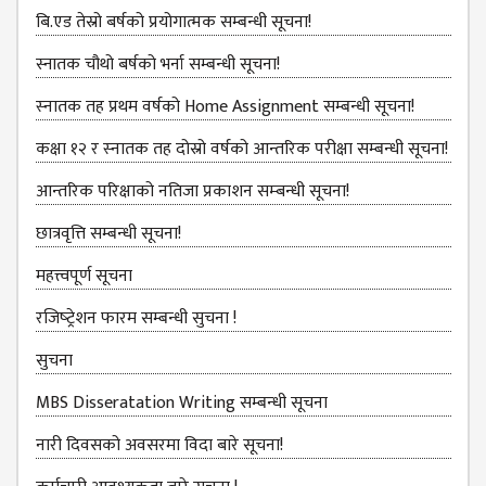
बि.एड तेस्रो बर्षको प्रयोगात्मक सम्बन्धी सूचना!
ANNUAL
REPORT
स्नातक चौथो बर्षको भर्ना सम्बन्धी सूचना!
TRACER
स्‍नातक तह प्रथम वर्षको Home Assignment सम्बन्धी सूचना!
STUDY
कक्षा १२ र स्‍नातक तह दोस्रो वर्षको आन्‍तरिक परीक्षा सम्बन्‍धी सूचना!
REPORT
JOURNAL &
आन्‍तरिक परिक्षाको नतिजा प्रकाशन सम्‍बन्‍धी सूचना!
BULLETIN
छात्रवृत्ति सम्बन्‍धी सूचना!
BROCHURE
महत्त्वपूर्ण सूचना
PROSPECTUS
रजिष्‍ट्रेशन फारम सम्बन्धी सुचना !
CURRICULUM &
सुचना
SYLLABUS
MBS Disseratation Writing सम्बन्‍धी सूचना
MANAGEMENT(BBS)
BBS FIRST YEAR
नारी दिवसको अवसरमा विदा बारे सूचना!