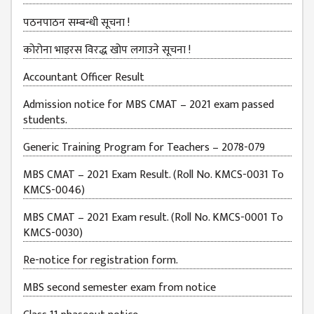
EXAMINATION
FORMS
पठनपाठन सम्बन्धी सूचना !
QUESTIONNAIRE
कोरोना भाइरस विरद्ध खोप लगाउने सूचना !
SCHOLARSHIP
Accountant Officer Result
GUIDELINES
Admission notice for MBS CMAT – 2021 exam passed
OTHERS FORM
students.
DETAILS
Generic Training Program for Teachers – 2078-079
KMC OFFICIAL
REPORTS
MBS CMAT – 2021 Exam Result. (Roll No. KMCS-0031 To
KMCS-0046)
ENROLLMENT
TREND
MBS CMAT – 2021 Exam result. (Roll No. KMCS-0001 To
ANALYSES
KMCS-0030)
KMC
Re-notice for registration form.
GRADUATED
MBS second semester exam from notice
STUDENT
ENROLLMENT